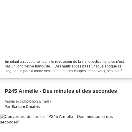
En jetant un coup d’œil dans le rétroviseur de la vie, effectivement, ce n’est
pas un long fleuve tranquille… Des hauts et des bas ! Chaque époque se
singularise par sa mode vestimentaire, ses coupes de cheveux, ses modèles
de voitures, ses habitudes...
P245 Armelle - Des minutes et des secondes
Publié le 26/02/2023 à 10:51
Par
Ecriture Créative