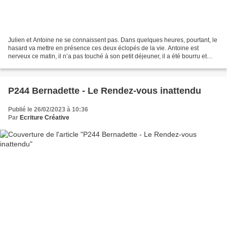
Julien et Antoine ne se connaissent pas. Dans quelques heures, pourtant, le
hasard va mettre en présence ces deux éclopés de la vie. Antoine est
nerveux ce matin, il n’a pas touché à son petit déjeuner, il a été bourru et
malpoli avec les intervenants...
P244 Bernadette - Le Rendez-vous inattendu
Publié le 26/02/2023 à 10:36
Par
Ecriture Créative