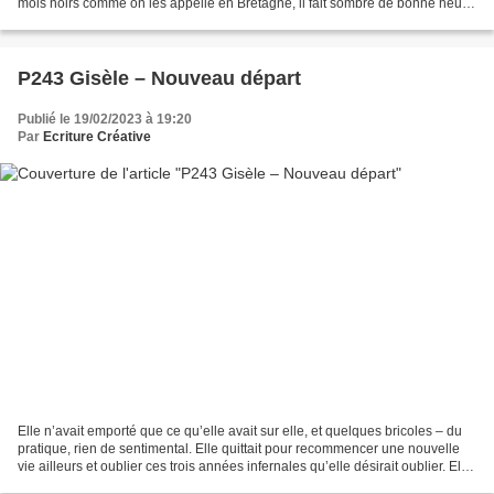
mois noirs comme on les appelle en Bretagne, il fait sombre de bonne heure
et froid, pas un temps à rester...
P243 Gisèle – Nouveau départ
Publié le 19/02/2023 à 19:20
Par
Ecriture Créative
Elle n’avait emporté que ce qu’elle avait sur elle, et quelques bricoles – du
pratique, rien de sentimental. Elle quittait pour recommencer une nouvelle
vie ailleurs et oublier ces trois années infernales qu’elle désirait oublier. Elle
partait en catimini,...