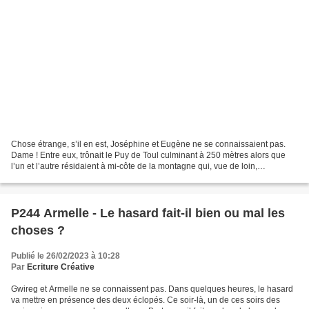
Chose étrange, s’il en est, Joséphine et Eugène ne se connaissaient pas.
Dame ! Entre eux, trônait le Puy de Toul culminant à 250 mètres alors que
l’un et l’autre résidaient à mi-côte de la montagne qui, vue de loin,
ressemblait à une taupinière. L’Eugène...
P244 Armelle - Le hasard fait-il bien ou mal les
choses ?
Publié le 26/02/2023 à 10:28
Par
Ecriture Créative
Gwireg et Armelle ne se connaissent pas. Dans quelques heures, le hasard
va mettre en présence des deux éclopés. Ce soir-là, un de ces soirs des