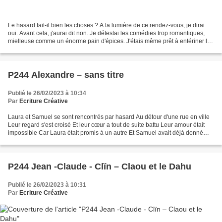
Le hasard fait-il bien les choses ? A la lumière de ce rendez-vous, je dirai
oui. Avant cela, j'aurai dit non. Je détestai les comédies trop romantiques,
mielleuse comme un énorme pain d'épices. J'étais même prêt à entériner le
fait de trouver quelqu'un...
P244 Alexandre – sans titre
Publié le 26/02/2023 à 10:34
Par
Ecriture Créative
Laura et Samuel se sont rencontrés par hasard Au détour d'une rue en ville
Leur regard s'est croisé Et leur cœur a tout de suite battu Leur amour était
impossible Car Laura était promis à un autre Et Samuel avait déjà donné
son cœur Mais ils ne pouvaient...
P244 Jean -Claude - Clïn – Claou et le Dahu
Publié le 26/02/2023 à 10:31
Par
Ecriture Créative