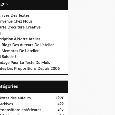
Pages
chives Des Textes
envenue Chez Nous
rte D'ecriture Créative
q
cription À Notre Atelier
 Blogs Des Auteurs De L'atelier
s Membres De L'atelier
 Suis-Je ?
ndage Pour Le Texte Du Mois
utes Les Propositions Depuis 2006
Catégories
2609
extes des auteurs
266
rchives
245
ropositions antérieures