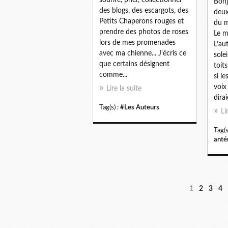
Bonj
des blogs, des escargots, des
deux
Petits Chaperons rouges et
du m
prendre des photos de roses
Le m
lors de mes promenades
L’au
avec ma chienne... J'écris ce
sole
que certains désignent
toit
comme...
si l
voix
Lire la suite
dirai
Tag(s) :
#Les Auteurs
Li
Tag(s
anté
1
2
3
4