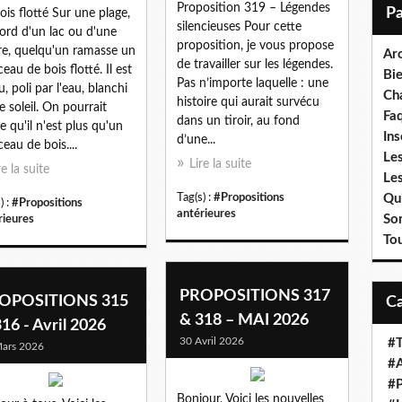
i
Proposition 319 – Légendes
ois flotté Sur une plage,
l
silencieuses Pour cette
ord d'un lac ou d'une
proposition, je vous propose
ère, quelqu'un ramasse un
Ar
de travailler sur les légendes.
eau de bois flotté. Il est
Bi
Pas n’importe laquelle : une
u, poli par l'eau, blanchi
Cha
histoire qui aurait survécu
le soleil. On pourrait
Fa
dans un tiroir, au fond
re qu'il n'est plus qu'un
Ins
d’une...
eau de bois....
Les
Lire la suite
re la suite
Le
Tag(s) :
#Propositions
Qui
) :
#Propositions
antérieures
So
rieures
To
PROPOSITIONS 317
OPOSITIONS 315
& 318 – MAI 2026
16 - Avril 2026
30 Avril 2026
#T
ars 2026
#A
#P
Bonjour, Voici les nouvelles