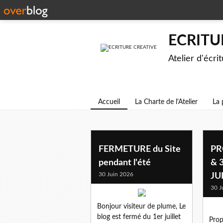
ECRITU
Atelier d'écri
Accueil
La Charte de l'Atelier
La 
FERMETURE du Site
PR
pendant l'été
& 
30 Juin 2026
JU
30 J
Bonjour visiteur de plume, Le
blog est fermé du 1er juillet
Prop