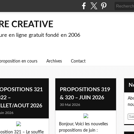
RE CREATIVE
ture en ligne gratuit fondé en 2006
proposition en cours
Archives
Contact
OPOSITIONS 321
PROPOSITIONS 319
322 –
& 320 – JUIN 2026
Abo
nou
30 Mai 2026
ILLET/AOUT 2026
uin 2026
E
m
Bonjour, Voici les nouvelles
a
propositions de juin :
osition 321 – Le souffle