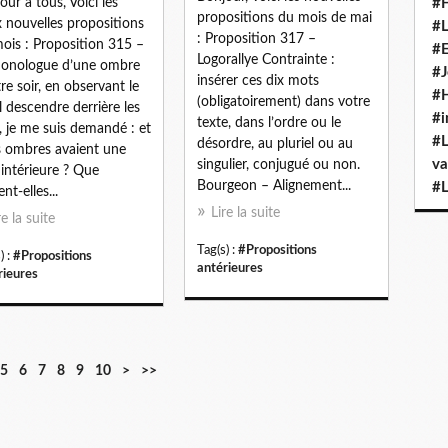
our à tous, Voici les
#H
propositions du mois de mai
 nouvelles propositions
#L
: Proposition 317 –
ois : Proposition 315 –
#E
Logorallye Contrainte :
onologue d’une ombre
#J
insérer ces dix mots
tre soir, en observant le
#H
(obligatoirement) dans votre
il descendre derrière les
#i
texte, dans l’ordre ou le
s, je me suis demandé : et
#L
désordre, au pluriel ou au
es ombres avaient une
va
singulier, conjugué ou non.
 intérieure ? Que
Bourgeon – Alignement...
#L
ent-elles...
Lire la suite
re la suite
Tag(s) :
#Propositions
) :
#Propositions
antérieures
rieures
2
3
4
5
6
7
8
9
1
2
3
4
5
5
6
7
8
9
10
>
>>
0
0
0
0
0
0
0
0
0
0
0
0
0
0
0
0
0
0