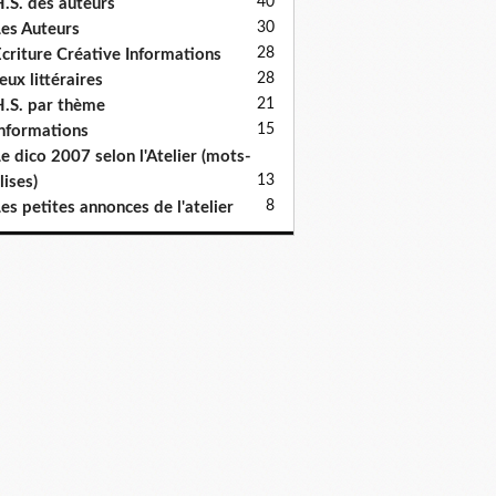
40
.S. des auteurs
30
es Auteurs
28
criture Créative Informations
28
eux littéraires
21
.S. par thème
15
nformations
e dico 2007 selon l'Atelier (mots-
13
lises)
8
es petites annonces de l'atelier