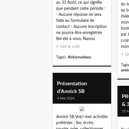
au 31 Août, ce qui signifie
du b
que pendant cette période :
au b
- Aucune réponse ne sera
rivi
faite au formulaire de
morc
contact - Aucune inscription
tord
ne pourra être enregistrée
par 
Bel été à vous, Nanou
croi
Lire la suite
morc
Li
Tag(s) :
#informations
Tag(s
anté
Présentation
d'Annick SB
PR
4 Mai 2026
& 3
31 M
Annick SB Voici mes activités
préférées : lire, écrire,
sourire, prier, collectionner