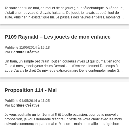
Te souviens-tu de moi, de moi et de ce jouet ; jouet électronique. A l’époque,
c’était une nouveauté. J’avais huit ans. Ce jouet, je l’avais adopté, tout de
suite. Plus rien n’existait que lui. Je passais des heures entières, moments
de pur bonheur, pendant...
P109 Raynald – Les jouets de mon enfance
Publié le 11/05/2014 à 16:18
Par
Ecriture Créative
Un train, un simple petit train Tout en couleurs vives Et qui tournait en rond
Face à mes grands yeux rieurs Devant tant d'émerveillement De temps à
autre J'avais le droit Ce privilège extraordinaire De le contempler rouler Sur
ces rails métalliques Et...
Proposition 114 - Mai
Publié le 01/05/2014 à 11:25
Par
Ecriture Créative
Je vous souhaite un joli 1er mai !! Et à cette occasion, pour cette nouvelle
proposition, je vous demande d’écrire un texte de votre choix avec les mots
suivants commençant par « mai »: Maison – mainte – maille – maigrichonne
– maie – mailing – main –...