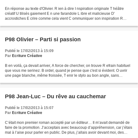
En réponse au texte d'Olivier. R ien à dire I nspiration originale T héâtre
créatif U tilisés gaiement E n une farandole L ibre et malicieuse D'
accrostiches E crire comme cela vient C ommuniquer son inspiration R
animer les idées I nventer des fantaisies...
P98 Olivier – Parti si passion
Publié le 17/02/2013 à 15:09
Par
Ecriture Créative
B en voilà, ça devait arriver, A force de chercher, on trouve R efrain habituel
que vous me serinez. B ordel, quand je pense que c'est si évident. O uvrir
une page blanche, même froissée, T enir le stylo au bon angle, sans
l'agripper, E t laisser filer...
P98 Jean-Luc – Du rêve au cauchemar
Publié le 17/02/2013 à 15:07
Par
Ecriture Créative
C’était mon premier roman accepté par un éditeur… Il m’avait demandé de
faire de la promotion. J’acceptais avec beaucoup d’appréhension, car j’étais
mal à l’aise pour parler en public. De plus, j’allais avoir devant moi, des
lecteurs qui avaient délié...