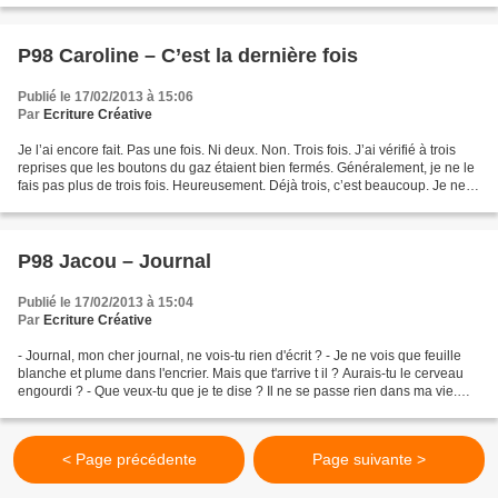
P98 Caroline – C’est la dernière fois
Publié le 17/02/2013 à 15:06
Par
Ecriture Créative
Je l’ai encore fait. Pas une fois. Ni deux. Non. Trois fois. J’ai vérifié à trois
reprises que les boutons du gaz étaient bien fermés. Généralement, je ne le
fais pas plus de trois fois. Heureusement. Déjà trois, c’est beaucoup. Je ne
peux pas m’en empêcher....
P98 Jacou – Journal
Publié le 17/02/2013 à 15:04
Par
Ecriture Créative
- Journal, mon cher journal, ne vois-tu rien d'écrit ? - Je ne vois que feuille
blanche et plume dans l'encrier. Mais que t'arrive t il ? Aurais-tu le cerveau
engourdi ? - Que veux-tu que je te dise ? Il ne se passe rien dans ma vie.
Que veux-tu que j'écrive...
< Page précédente
Page suivante >