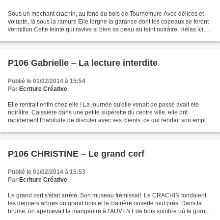
Sous un méchant crachin, au fond du bois de Tournemure Avec délices et
volupté, là sous la ramure Elle lorgne la garance dont les copeaux se feront
vermillon Cette teinte qui ravive si bien sa peau au teint noirâtre. Hélas ici,
point de garance, et ses...
P106 Gabrielle – La lecture interdite
Publié le 01/02/2014 à 15:54
Par
Ecriture Créative
Elle rentrait enfin chez elle ! La journée qu'elle venait de passé avait été
noirâtre. Caissière dans une petite supérette du centre ville, elle prit
rapidement l'habitude de discuter avec ses clients, ce qui rendait son emploi
un peu plus intéressant....
P106 CHRISTINE – Le grand cerf
Publié le 01/02/2014 à 15:53
Par
Ecriture Créative
Le grand cerf s'était arrêté. Son museau frémissait. Le CRACHIN fondaient
les derniers arbres du grand bois et la clairière ouverte tout près. Dans la
brume, on apercevait la mangeoire à l'AUVENT de bois sombre où le grand
cerf allait parfois brouter...