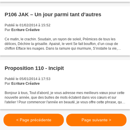
P106 JAK – Un jour parmi tant d’autres
Publié le 01/02/2014 à 15:52
Par
Ecriture Créative
Ce matin, le crachin. Soudain, un rayon de soleil, Prémices de tous les
délices, Déchire la grisaille. Apaisé, le vent Se fait bouffon, d’un coup de
chiffon Efface les nuages. Dans la ramure qui murmure, S’installe la vie,
Soupirs et sourires mêlés. Les...
Proposition 110 - Incipit
Publié le 05/01/2014 à 17:53
Par
Ecriture Créative
Bonjour à tous, Tout d'abord, je vous adresse mes meilleurs vœux pour cette
nouvelle année, que des bulles de mots éclatent dans vos cœurs et sur
l'atelier ! Pour commencer l'année en beauté, je vous offre cette phrase, qui
sera le début de votre texte...
< Page précédente
Page suivante >