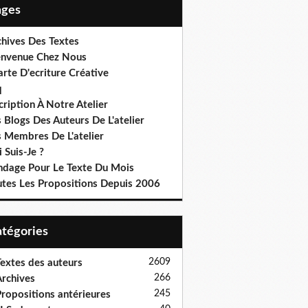
Pages
chives Des Textes
envenue Chez Nous
rte D'ecriture Créative
q
cription À Notre Atelier
 Blogs Des Auteurs De L'atelier
s Membres De L'atelier
 Suis-Je ?
ndage Pour Le Texte Du Mois
utes Les Propositions Depuis 2006
Catégories
2609
extes des auteurs
266
rchives
245
ropositions antérieures