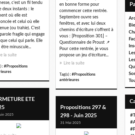
i
esse, c’est un fil tendu
en bonne forme pour
l
e deux instants : le
commencer cette rentrée.
nt où elle est
Septembre ouvre ses
Ar
oncée et celui où elle
fenêtres, et avec lui deux
Bi
tenue (ou trahie). C’est
chemins d’écriture s’offrent à
Cha
parole fragile qui engage
vous : [Proposition 301] –
Fa
 que celui qui parle. Elle
Questionnaire de Proust 📌
Ins
 être minuscule...
Pour cette rentrée, je vous
Les
re la suite
propose un jeu d’écriture...
Le
Lire la suite
) :
#Propositions
Qui
rieures
So
Tag(s) :
#Propositions
antérieures
To
RMETURE ETE
25
Propositions 297 &
uin 2025
298 - Juin 2025
#T
#A
31 Mai 2025
#P