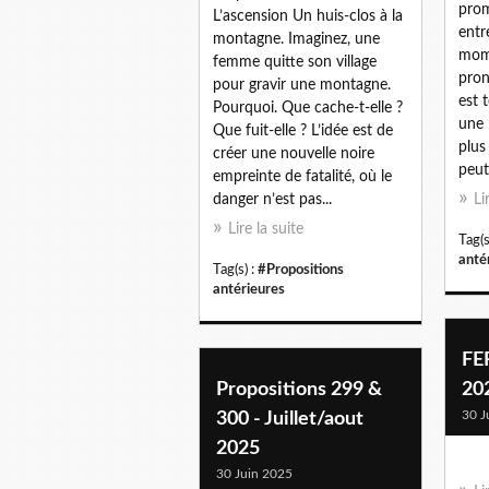
prom
L’ascension Un huis-clos à la
entr
montagne. Imaginez, une
mome
femme quitte son village
pron
pour gravir une montagne.
est 
Pourquoi. Que cache-t-elle ?
une 
Que fuit-elle ? L’idée est de
plus
créer une nouvelle noire
peut
empreinte de fatalité, où le
danger n’est pas...
Li
Lire la suite
Tag(s
anté
Tag(s) :
#Propositions
antérieures
FE
Propositions 299 &
20
30 J
300 - Juillet/aout
2025
30 Juin 2025