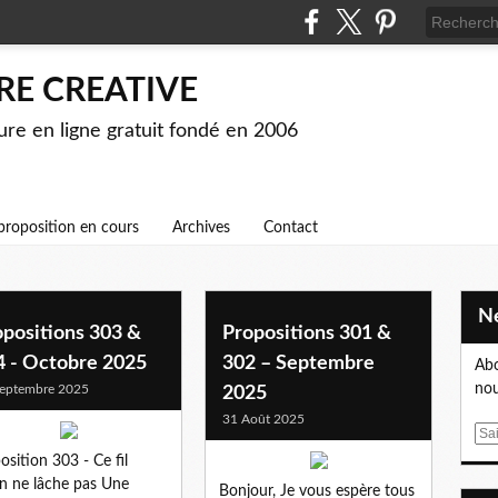
RE CREATIVE
ture en ligne gratuit fondé en 2006
proposition en cours
Archives
Contact
opositions 303 &
Propositions 301 &
4 - Octobre 2025
302 – Septembre
Abo
nou
eptembre 2025
2025
31 Août 2025
E
m
osition 303 - Ce fil
a
n ne lâche pas Une
Bonjour, Je vous espère tous