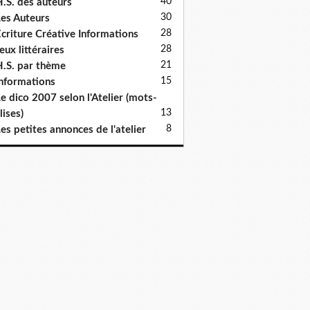
40
.S. des auteurs
30
es Auteurs
28
criture Créative Informations
28
eux littéraires
21
.S. par thème
15
nformations
e dico 2007 selon l'Atelier (mots-
13
lises)
8
es petites annonces de l'atelier