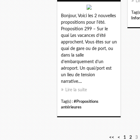
Li
Tag(s
Bonjour, Voici les 2 nouvelles
Info
propositions pour l'été.
Proposition 299 – Sur le
quai Les vacances d’été
approchent. Vous êtes sur un
quai de gare ou de port, ou
dans la salle
d’embarquement d’un
aéroport. Un quai/port est
un lieu de tension
narrative....
Lire la suite
Tag(s) :
#Propositions
antérieures
<<
<
1
2
3