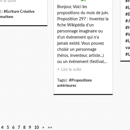
re la suite
#H
Bonjour, Voici les
#L
) :
#Ecriture Créative
propositions du mois de juin.
#E
rmations
Proposition 297 : Inventez la
#J
fiche Wikipédia d’un
#H
personnage imaginaire ou
#i
d’un événement qui n’a
#L
jamais existé. Vous pouvez
va
choisir un personnage
#L
(héros, inventeur, artiste...)
ou un événement (festival,...
Lire la suite
Tag(s) :
#Propositions
antérieures
2
3
4
5
6
7
8
9
1
2
3
4
5
4
5
6
7
8
9
10
>
>>