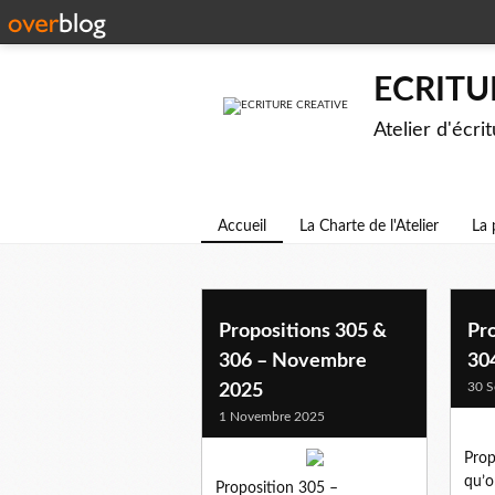
ECRITU
Atelier d'écri
Accueil
La Charte de l'Atelier
La 
Propositions 305 &
Pr
306 – Novembre
30
30 S
2025
1 Novembre 2025
Prop
qu’o
Proposition 305 –