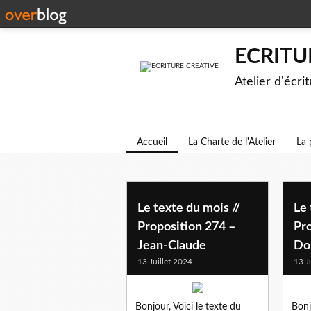
ECRITU
Atelier d'écri
Accueil
La Charte de l'Atelier
La 
Le texte du mois //
Le 
Proposition 274 –
Pro
Jean-Claude
Do
13 Juillet 2024
13 J
Bonjour, Voici le texte du
Bonj