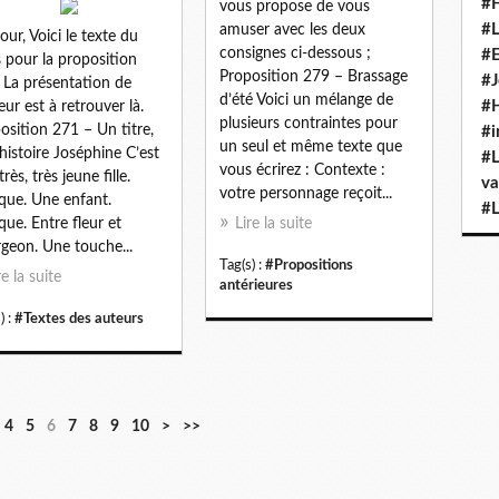
#H
vous propose de vous
#L
amuser avec les deux
our, Voici le texte du
consignes ci-dessous ;
#E
 pour la proposition
Proposition 279 – Brassage
#J
 La présentation de
d’été Voici un mélange de
#H
teur est à retrouver là.
plusieurs contraintes pour
osition 271 – Un titre,
#i
un seul et même texte que
histoire Joséphine C’est
#L
vous écrirez : Contexte :
rès, très jeune fille.
va
votre personnage reçoit...
que. Une enfant.
#L
que. Entre fleur et
Lire la suite
geon. Une touche...
Tag(s) :
#Propositions
re la suite
antérieures
) :
#Textes des auteurs
2
3
4
5
6
7
8
9
1
2
3
4
5
4
5
6
7
8
9
10
>
>>
0
0
0
0
0
0
0
0
0
0
0
0
0
0
0
0
0
0