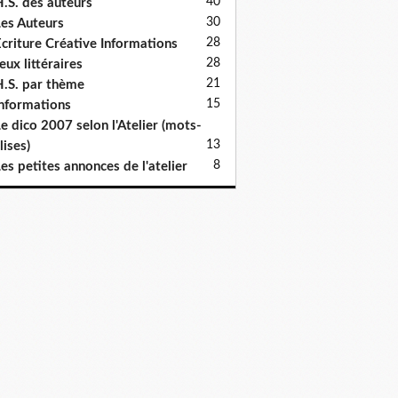
40
.S. des auteurs
30
es Auteurs
28
criture Créative Informations
28
eux littéraires
21
.S. par thème
15
nformations
e dico 2007 selon l'Atelier (mots-
13
lises)
8
es petites annonces de l'atelier