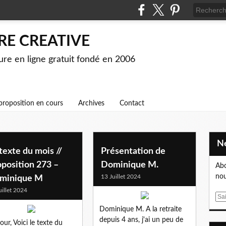
RE CREATIVE
ture en ligne gratuit fondé en 2006
proposition en cours
Archives
Contact
texte du mois //
Présentation de
position 273 –
Dominique M.
Abo
nou
13 Juillet 2024
minique M
uillet 2024
E
m
Dominique M. A la retraite
a
depuis 4 ans, j'ai un peu de
our, Voici le texte du