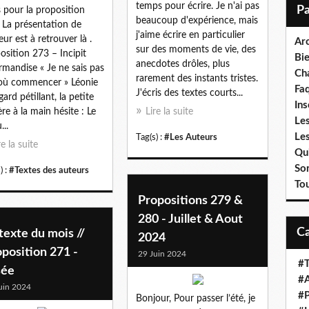
i
temps pour écrire. Je n'ai pas
 pour la proposition
l
beaucoup d'expérience, mais
 La présentation de
j'aime écrire en particulier
eur est à retrouver là .
Ar
sur des moments de vie, des
osition 273 – Incipit
Bi
anecdotes drôles, plus
mandise « Je ne sais pas
Cha
rarement des instants tristes.
où commencer » Léonie
Fa
J'écris des textes courts...
gard pétillant, la petite
Ins
ère à la main hésite : Le
Lire la suite
Les
...
Le
Tag(s) :
#Les Auteurs
re la suite
Qui
So
) :
#Textes des auteurs
To
Propositions 279 &
280 - Juillet & Aout
texte du mois //
2024
position 271 -
29 Juin 2024
#T
sée
#A
uin 2024
#P
Bonjour, Pour passer l’été, je