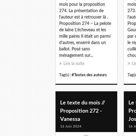
mois pour la proposition
mois
274. La présentation de
273.
l’auteur est à retrouver là .
l’aut
Proposition 274 – La pelote
Prop
de laine L'écheveau et les
Gour
mille paires Il était un parmi
par 
d’autres, enserré dans un
le re
ballot. Posé sans
cuill
ménagement sur...
chou
Lire la suite
Li
Tag(s) :
#Textes des auteurs
Tag(s
Le texte du mois //
Le 
Proposition 272 -
Pro
Vanessa
Jo
16 Juin 2024
16 J