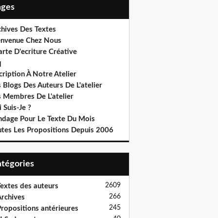
Pages
chives Des Textes
envenue Chez Nous
rte D'ecriture Créative
q
cription À Notre Atelier
 Blogs Des Auteurs De L'atelier
s Membres De L'atelier
 Suis-Je ?
ndage Pour Le Texte Du Mois
utes Les Propositions Depuis 2006
Catégories
2609
extes des auteurs
266
rchives
245
ropositions antérieures