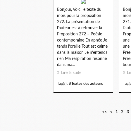
Bonjour, Voici le texte du
Bonj
mois pour la proposition
mois
272. La présentation de
271.
l’auteur est à retrouver là.
l’au
Proposition 272 – Poésie
Prop
contemporaine En apnée Je
une 
tends l’oreille Tout est calme
une t
dans la maison Je n’entends
Pres
rien Ma respiration résonne
Pres
dans ma...
bour
Lire la suite
Li
Tag(s) :
#Textes des auteurs
Tag(s
<<
<
1
2
3