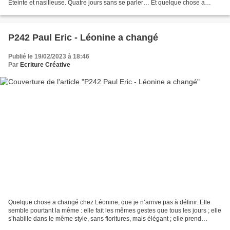
Eteinte et nasilleuse. Quatre jours sans se parler… Et quelque chose a
changé ? J’attendais ce moment, Te prendre...
P242 Paul Eric - Léonine a changé
Publié le 19/02/2023 à 18:46
Par
Ecriture Créative
Quelque chose a changé chez Léonine, que je n’arrive pas à définir. Elle
semble pourtant la même : elle fait les mêmes gestes que tous les jours ; elle
s’habille dans le même style, sans fioritures, mais élégant ; elle prend
toujours son petit déjeuner...