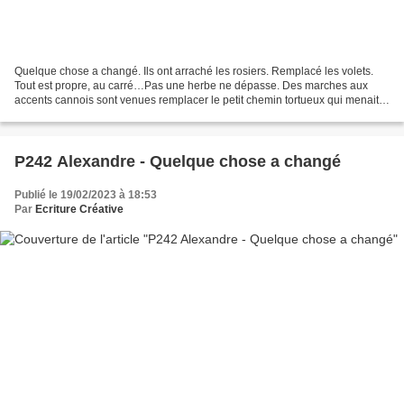
Quelque chose a changé. Ils ont arraché les rosiers. Remplacé les volets.
Tout est propre, au carré…Pas une herbe ne dépasse. Des marches aux
accents cannois sont venues remplacer le petit chemin tortueux qui menait à
l’entrée. Un décor hygiéniste, copié...
P242 Alexandre - Quelque chose a changé
Publié le 19/02/2023 à 18:53
Par
Ecriture Créative