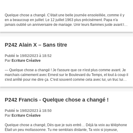
Quelque chose a changé. C'était une belle journée ensoleillée, comme il y
en a beaucoup en juillet. Le 12 juillet 1963 plus précisément. Papa n'a
jamais oublié un anniversaire de mariage. Unir leurs flammes juste avant la
fête nationale pour lui qui était...
P242 Alain X – Sans titre
Publié le 19/02/2023 à 18:52
Par
Ecriture Créative
— Quelque chose a changé ! Je t'assure que ce n'est plus comme avant. Je
marchais calmement avec Ernest sur le Boulevard du Temps, et tout à coup il
s'est arrêté pour me dire ça. C'est souvent comme cela avec lui, un truc lui
passe par la tête et aussitôt...
P242 Francis - Quelque chose a changé !
Publié le 19/02/2023 à 18:50
Par
Ecriture Créative
Quelque chose a changé, Dès que je suis entré… Déjà ta voix au téléphone
Était un peu mollassonne. Tu me semblais distante, Ta voix si joyeuse,