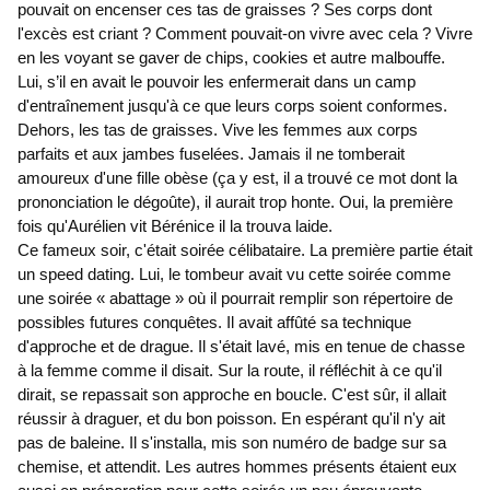
pouvait on encenser ces tas de graisses ? Ses corps dont
l'excès est criant ? Comment pouvait-on vivre avec cela ? Vivre
en les voyant se gaver de chips, cookies et autre malbouffe.
Lui, s’il en avait le pouvoir les enfermerait dans un camp
d'entraînement jusqu'à ce que leurs corps soient conformes.
Dehors, les tas de graisses. Vive les femmes aux corps
parfaits et aux jambes fuselées. Jamais il ne tomberait
amoureux d'une fille obèse (ça y est, il a trouvé ce mot dont la
prononciation le dégoûte), il aurait trop honte. Oui, la première
fois qu'Aurélien vit Bérénice il la trouva laide.
Ce fameux soir, c'était soirée célibataire. La première partie était
un speed dating. Lui, le tombeur avait vu cette soirée comme
une soirée « abattage » où il pourrait remplir son répertoire de
possibles futures conquêtes. Il avait affûté sa technique
d'approche et de drague. Il s'était lavé, mis en tenue de chasse
à la femme comme il disait. Sur la route, il réfléchit à ce qu'il
dirait, se repassait son approche en boucle. C'est sûr, il allait
réussir à draguer, et du bon poisson. En espérant qu'il n'y ait
pas de baleine. Il s'installa, mis son numéro de badge sur sa
chemise, et attendit. Les autres hommes présents étaient eux