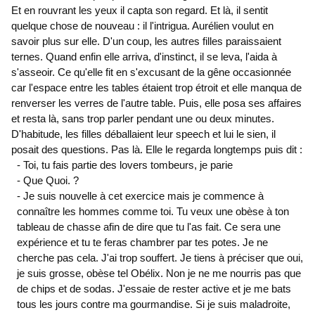
Et en rouvrant les yeux il capta son regard. Et là, il sentit
quelque chose de nouveau : il l'intrigua. Aurélien voulut en
savoir plus sur elle. D'un coup, les autres filles paraissaient
ternes. Quand enfin elle arriva, d'instinct, il se leva, l'aida à
s'asseoir. Ce qu'elle fit en s'excusant de la gêne occasionnée
car l'espace entre les tables étaient trop étroit et elle manqua de
renverser les verres de l'autre table. Puis, elle posa ses affaires
et resta là, sans trop parler pendant une ou deux minutes.
D'habitude, les filles déballaient leur speech et lui le sien, il
posait des questions. Pas là. Elle le regarda longtemps puis dit :
- Toi, tu fais partie des lovers tombeurs, je parie
- Que Quoi. ?
- Je suis nouvelle à cet exercice mais je commence à
connaître les hommes comme toi. Tu veux une obèse à ton
tableau de chasse afin de dire que tu l'as fait. Ce sera une
expérience et tu te feras chambrer par tes potes. Je ne
cherche pas cela. J'ai trop souffert. Je tiens à préciser que oui,
je suis grosse, obèse tel Obélix. Non je ne me nourris pas que
de chips et de sodas. J'essaie de rester active et je me bats
tous les jours contre ma gourmandise. Si je suis maladroite,