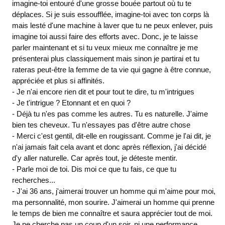
imagine-toi entouré d'une grosse bouée partout où tu te
déplaces. Si je suis essoufflée, imagine-toi avec ton corps là
mais lesté d'une machine à laver que tu ne peux enlever, puis
imagine toi aussi faire des efforts avec. Donc, je te laisse
parler maintenant et si tu veux mieux me connaître je me
présenterai plus classiquement mais sinon je partirai et tu
rateras peut-être la femme de ta vie qui gagne à être connue,
appréciée et plus si affinités.
- Je n'ai encore rien dit et pour tout te dire, tu m'intrigues
- Je t'intrigue ? Etonnant et en quoi ?
- Déjà tu n'es pas comme les autres. Tu es naturelle. J'aime
bien tes cheveux. Tu n'essayes pas d'être autre chose
- Merci c'est gentil, dit-elle en rougissant. Comme je l'ai dit, je
n'ai jamais fait cela avant et donc après réflexion, j'ai décidé
d'y aller naturelle. Car après tout, je déteste mentir.
- Parle moi de toi. Dis moi ce que tu fais, ce que tu
recherches...
- J'ai 36 ans, j'aimerai trouver un homme qui m'aime pour moi,
ma personnalité, mon sourire. J'aimerai un homme qui prenne
le temps de bien me connaître et saura apprécier tout de moi.
Je ne cherche pas un coup d'un soir, ni une performance