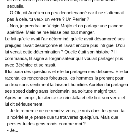
sexuelle.
- O Ok, dit Aurélien un peu décontenancé car il ne s'attendait
pas à cela, tu veux un verre ? Un Perrier ?
- Non, je prendrai un Virigin Mojito et on partage une planche
apéritive. Mais ne me laisse pas tout manger.
Le fait qu'elle avait l'air déterminé, qu'elle avait désamorcé ses
préjugés l'avait désarçonné et l'avait encore plus intrigué. D'où
lui venait cette détermination ? Quelle était son histoire ? Il
commanda, fit signe à l'organisateur qu'il voulait partager plus
avec Bérénice et se rassit.
Il lui posa des questions et elle lui partagea ses déboires. Elle lui
raconta les rencontres foireuses, les hommes la prenant pour
un trou sans sentiment la laissant humiliée. Aurélien lui partagea
ses speed dating sans lendemain, sa solitude malgré tout.
Après un temps, le silence se réinstalla et elle finit son verre et
lui dit sérieusement :
- Je te remercie de ce rendez-vous, je vois dans tes yeux, ta
sincérité et je pense que tu trouveras quelqu'un. Mais que
penses-tu des gens ronds comme moi ?
- Je...