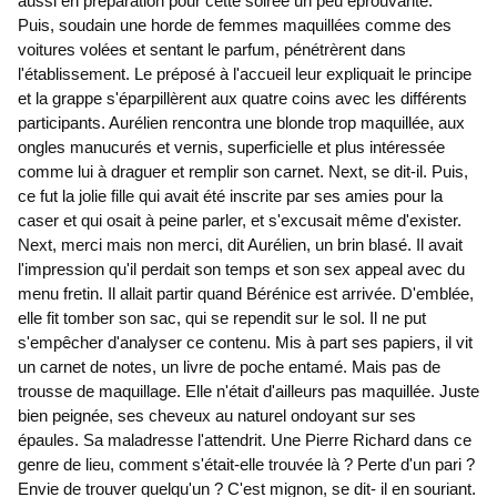
aussi en préparation pour cette soirée un peu éprouvante.
Puis, soudain une horde de femmes maquillées comme des
voitures volées et sentant le parfum, pénétrèrent dans
l'établissement. Le préposé à l'accueil leur expliquait le principe
et la grappe s'éparpillèrent aux quatre coins avec les différents
participants. Aurélien rencontra une blonde trop maquillée, aux
ongles manucurés et vernis, superficielle et plus intéressée
comme lui à draguer et remplir son carnet. Next, se dit-il. Puis,
ce fut la jolie fille qui avait été inscrite par ses amies pour la
caser et qui osait à peine parler, et s'excusait même d'exister.
Next, merci mais non merci, dit Aurélien, un brin blasé. Il avait
l'impression qu'il perdait son temps et son sex appeal avec du
menu fretin. Il allait partir quand Bérénice est arrivée. D'emblée,
elle fit tomber son sac, qui se rependit sur le sol. Il ne put
s'empêcher d'analyser ce contenu. Mis à part ses papiers, il vit
un carnet de notes, un livre de poche entamé. Mais pas de
trousse de maquillage. Elle n'était d'ailleurs pas maquillée. Juste
bien peignée, ses cheveux au naturel ondoyant sur ses
épaules. Sa maladresse l'attendrit. Une Pierre Richard dans ce
genre de lieu, comment s'était-elle trouvée là ? Perte d'un pari ?
Envie de trouver quelqu'un ? C'est mignon, se dit- il en souriant.