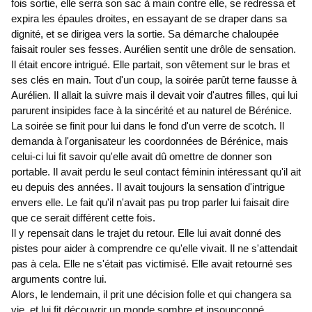
fois sortie, elle serra son sac à main contre elle, se redressa et
expira les épaules droites, en essayant de se draper dans sa
dignité, et se dirigea vers la sortie. Sa démarche chaloupée
faisait rouler ses fesses. Aurélien sentit une drôle de sensation.
Il était encore intrigué. Elle partait, son vêtement sur le bras et
ses clés en main. Tout d'un coup, la soirée parût terne fausse à
Aurélien. Il allait la suivre mais il devait voir d'autres filles, qui lui
parurent insipides face à la sincérité et au naturel de Bérénice.
La soirée se finit pour lui dans le fond d'un verre de scotch. Il
demanda à l'organisateur les coordonnées de Bérénice, mais
celui-ci lui fit savoir qu'elle avait dû omettre de donner son
portable. Il avait perdu le seul contact féminin intéressant qu'il ait
eu depuis des années. Il avait toujours la sensation d'intrigue
envers elle. Le fait qu'il n'avait pas pu trop parler lui faisait dire
que ce serait différent cette fois.
Il y repensait dans le trajet du retour. Elle lui avait donné des
pistes pour aider à comprendre ce qu'elle vivait. Il ne s'attendait
pas à cela. Elle ne s'était pas victimisé. Elle avait retourné ses
arguments contre lui.
Alors, le lendemain, il prit une décision folle et qui changera sa
vie, et lui fit découvrir un monde sombre et insoupçonné.