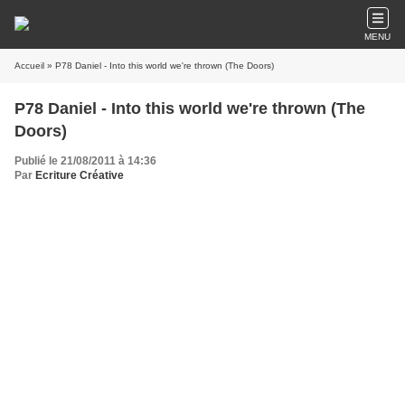
MENU
Accueil
» P78 Daniel - Into this world we're thrown (The Doors)
P78 Daniel - Into this world we're thrown (The
Doors)
Publié le 21/08/2011 à 14:36
Par
Ecriture Créative
J'avance à reculons
de tes bas au mont
de Vénus et je traîne en éclair vite
le retard de mon précoce coït.
Ta douceur mutile mon âme
au jeu des caresses chaudes ta lame
découpe tranche à tranche
la pierre molle et franche
de mon cœur. Où es-tu,
toi, le lieu de mon néant ?
Où te caches-tu,