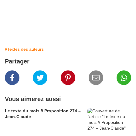
de ta chair bourreau martyr.
Il n'y a de vie que mourante,
goûter en pluie à la détestable amante
c'est la fleurir d'un purin sur.
Tel est mon éloge à la vie que je suppure.
#Textes des auteurs
Partager
Vous aimerez aussi
Le texte du mois // Proposition 274 –
Jean-Claude