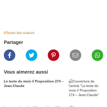
Pétulante est la rue du Mai,
Comme un essaim d’âmes à saisir
De trottoirs étroits en pavés
Ma rue, ma vie, mon devenir.
#Textes des auteurs
Partager
Vous aimerez aussi
Le texte du mois // Proposition 274 –
Jean-Claude