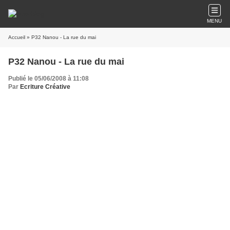
MENU
Accueil
» P32 Nanou - La rue du mai
P32 Nanou - La rue du mai
Publié le 05/06/2008 à 11:08
Par
Ecriture Créative
Avec son ronron incessant
Et son cortège de flâneurs
Ses effluves longs, saisissants
Fusant des terrasses en fleur,
La rue s’étire à l’horizon
Comme une haie d’accordéons
Egrenant là, quelques flonflons
Au rythme exalté des saisons.
Avec ses fous rires d’enfants
A en craqueler les pavés