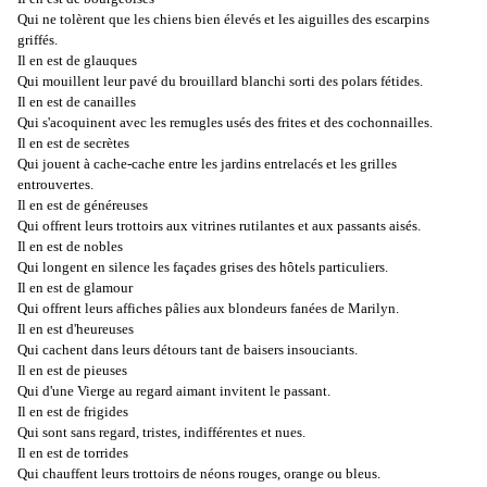
Qui ne tolèrent que les chiens bien élevés et les aiguilles des escarpins
griffés.
Il en est de glauques
Qui mouillent leur pavé du brouillard blanchi sorti des polars fétides.
Il en est de canailles
Qui s'acoquinent avec les remugles usés des frites et des cochonnailles.
Il en est de secrètes
Qui jouent à cache-cache entre les jardins entrelacés et les grilles
entrouvertes.
Il en est de généreuses
Qui offrent leurs trottoirs aux vitrines rutilantes et aux passants aisés.
Il en est de nobles
Qui longent en silence les façades grises des hôtels particuliers.
Il en est de glamour
Qui offrent leurs affiches pâlies aux blondeurs fanées de Marilyn.
Il en est d'heureuses
Qui cachent dans leurs détours tant de baisers insouciants.
Il en est de pieuses
Qui d'une Vierge au regard aimant invitent le passant.
Il en est de frigides
Qui sont sans regard, tristes, indifférentes et nues.
Il en est de torrides
Qui chauffent leurs trottoirs de néons rouges, orange ou bleus.