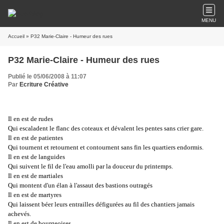
MENU
Accueil
» P32 Marie-Claire - Humeur des rues
P32 Marie-Claire - Humeur des rues
Publié le 05/06/2008 à 11:07
Par
Ecriture Créative
Il en est de rudes
Qui escaladent le flanc des coteaux et dévalent les pentes sans crier gare.
Il en est de patientes
Qui tournent et retournent et contournent sans fin les quartiers endormis.
Il en est de languides
Qui suivent le fil de l'eau amolli par la douceur du printemps.
Il en est de martiales
Qui montent d'un élan à l'assaut des bastions outragés
Il en est de martyres
Qui laissent béer leurs entrailles défigurées au fil des chantiers jamais
achevés.
Il en est de bourgeoises