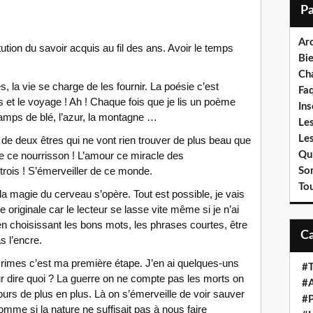
i
l
Ar
itution du savoir acquis au fil des ans. Avoir le temps
Bi
Cha
, la vie se charge de les fournir. La poésie c’est
Fa
 et le voyage ! Ah ! Chaque fois que je lis un poème
Ins
amps de blé, l’azur, la montagne …
Les
Le
re de deux êtres qui ne vont rien trouver de plus beau que
Qui
 de ce nourrisson ! L’amour ce miracle des
trois ! S’émerveiller de ce monde.
So
To
 la magie du cerveau s’opère. Tout est possible, je vais
re originale car le lecteur se lasse vite même si je n’ai
en choisissant les bons mots, les phrases courtes, être
s l’encre.
 rimes c’est ma première étape. J’en ai quelques-uns
#T
r dire quoi ? La guerre on ne compte pas les morts on
#A
jours de plus en plus. Là on s’émerveille de voir sauver
#P
mme si la nature ne suffisait pas à nous faire