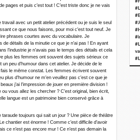
#H
 de pages et puis c’est tout ! C’est triste donc je ne vais
#L
!
#E
travail avec un petit atelier précédent ou je suis le seul
#J
ant ce que nous faisons, pour moi c’est tout neuf. Je
#H
écrire phrases courtes avec du vocabulaire. Je
#i
 de détails de la minutie ce que je n’ai pas ! En ayant
#L
ns l’industrie je n’avais pas le temps des détails et cela
va
De plus les femmes ont souvent des sujets sérieux ce
#L
t un peu d’humour dans cet atelier. Je décide de le
 je fais le même constat. Les femmes écrivent souvent
u plus d’humour ne m’en veuillez pas c’est ce que je
beaux j’ai l’impression de jouer en première division !
u vous allez les chercher ? C’est original, bien écrit,
belle langue est un patrimoine bien conservé grâce à
taraude toujours qui sait un jour ? Une pièce de théâtre
…Le chantier est énorme ! Comme c’est difficile d’avoir
mais ce n’est pas encore mur ! Ce n’est pas demain la