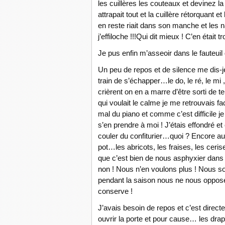
les cuillères les couteaux et devinez la
attrapait tout et la cuillère rétorquant 
en reste riait dans son manche et les n
j’effiloche !!!Qui dit mieux ! C’en était t
Je pus enfin m’asseoir dans le fauteuil 
Un peu de repos et de silence me dis-j
train de s’échapper…le do, le ré, le mi ,
crièrent on en a marre d’être sorti d
qui voulait le calme je me retrouvais 
mal du piano et comme c’est difficile 
s’en prendre à moi ! J’étais effondré e
couler du confiturier…quoi ? Encore autr
pot…les abricots, les fraises, les cer
que c’est bien de nous asphyxier dans 
non ! Nous n’en voulons plus ! Nous 
pendant la saison nous ne nous opposer
conserve !
J’avais besoin de repos et c’est direc
ouvrir la porte et pour cause… les draps 