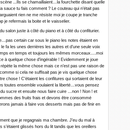
 scène ...Ils se chamaillaient…la fourchette disant quelle
et la sauce tu fais comment ? Le couteau qui n’était pas
arguaient rien ne me résiste moi je coupe je tranche
rop je refermais la boite et le vaisselier.
du salon juste à côté du piano et à côté du confiturier.
e…pas certain car sous le piano les notes étaient en
 le fa les unes derrières les autres et d’une seule voix
e temps en temps et toujours les mêmes morceaux….moi
face à quelque chose d’ingérable ! Evidemment je joue
je répète la même chose mais ce n’est pas une raison de
t comme si cela ne suffisait pas je vis quelque chose
e chose ! C’étaient les confitures qui sortaient de leur
ises toutes ensemble voulaient la liberté…vous pensez
du sucre et ensuite nous faire cuire …non ! Non ! et
sommes des fruits frais et devons être consommé
ons jamais à faire vos desserts mais pas de finir en
tement que je regagnais ma chambre. J’eu du mal à
s’étaient glissés hors du lit tandis que les oreillers