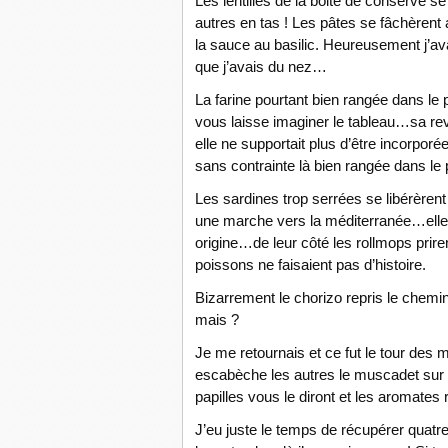
Les lentilles de la boite de conserve se
autres en tas ! Les pâtes se fâchèrent 
la sauce au basilic. Heureusement j’avai
que j’avais du nez…
La farine pourtant bien rangée dans le 
vous laisse imaginer le tableau…sa rev
elle ne supportait plus d’être incorpor
sans contrainte là bien rangée dans le
Les sardines trop serrées se libérèrent 
une marche vers la méditerranée…elles 
origine…de leur côté les rollmops prir
poissons ne faisaient pas d’histoire.
Bizarrement le chorizo repris le chemin
mais ?
Je me retournais et ce fut le tour des 
escabèche les autres le muscadet sur 
papilles vous le diront et les aromates r
J’eu juste le temps de récupérer quat