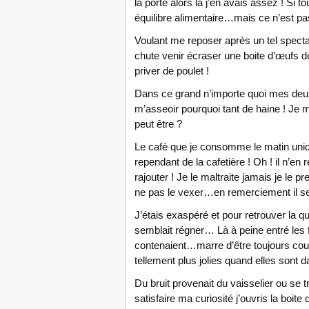
la porte alors là j’en avais assez ! Si 
équilibre alimentaire…mais ce n’est pas
Voulant me reposer après un tel specta
chute venir écraser une boite d’œufs 
priver de poulet !
Dans ce grand n’importe quoi mes deu
m’asseoir pourquoi tant de haine ! Je 
peut être ?
Le café que je consomme le matin un
rependant de la cafetière ! Oh ! il n’
rajouter ! Je le maltraite jamais je le 
ne pas le vexer…en remerciement il se
J’étais exaspéré et pour retrouver la q
semblait régner… Là à peine entré les fl
contenaient…marre d’être toujours coupé
tellement plus jolies quand elles sont 
Du bruit provenait du vaisselier ou se 
satisfaire ma curiosité j’ouvris la boit