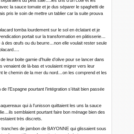
 séparaient du petit salé….les uns d’un côté et les
avec la sauce tomate et je dus séparer le spaghetti de
s pris le soin de mettre un tablier car la suite prouva
placard tomba lourdement sur le sol en éclatant et je
endication portait sur la transformation en pâtisserie…
ée à des œufs ou du beurre…non elle voulait rester seule
 placard….
de leur boite garnie d’huile d’olive pour se lancer dans
venaient de là-bas et voulaient migrer vers leur
ent le chemin de la mer du nord…on les comprend et les
 de l’Espagne pourtant l’intégration s’était bien passée
maquereaux qui à l’unisson quittaient les uns la sauce
lie…ils semblaient pourtant faire bon ménage bien des
estaient très discrets.
re tranches de jambon de BAYONNE qui glissaient sous