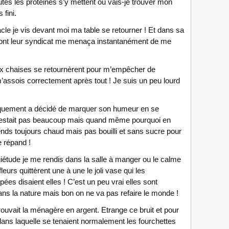
toutes les protéines s’y mettent ou vais-je trouver mon
 fini.
cle je vis devant moi ma table se retourner ! Et dans sa
dont leur syndicat me menaça instantanément de me
x chaises se retournèrent pour m’empêcher de
m’assois correctement après tout ! Je suis un peu lourd
iquement a décidé de marquer son humeur en se
en restait pas beaucoup mais quand même pourquoi en
prends toujours chaud mais pas bouilli et sans sucre pour
 répand !
uiétude je me rendis dans la salle à manger ou le calme
eurs quittèrent une à une le joli vase qui les
es disaient elles ! C’est un peu vrai elles sont
dans la nature mais bon on ne va pas refaire le monde !
trouvait la ménagère en argent. Etrange ce bruit et pour
e dans laquelle se tenaient normalement les fourchettes