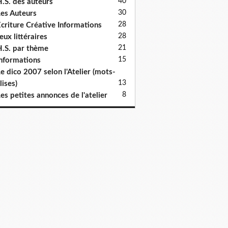
40
.S. des auteurs
30
es Auteurs
28
criture Créative Informations
28
eux littéraires
21
.S. par thème
15
nformations
e dico 2007 selon l'Atelier (mots-
13
lises)
8
es petites annonces de l'atelier