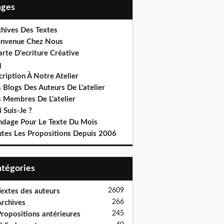
Pages
chives Des Textes
envenue Chez Nous
rte D'ecriture Créative
q
cription À Notre Atelier
 Blogs Des Auteurs De L'atelier
s Membres De L'atelier
 Suis-Je ?
ndage Pour Le Texte Du Mois
utes Les Propositions Depuis 2006
Catégories
2609
extes des auteurs
266
rchives
245
ropositions antérieures