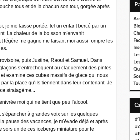
i
 touche tous et de là chacun son tour, gorgée après
l
Ar
, je me laisse portée, tel un enfant bercé par un
Bi
fant. La chaleur de la boisson m'envahit
Cha
et légère me gagne me faisant moi aussi rompre les
Fa
Ins
des.
Les
provisoire, puis Justine, Raoul et Samuel. Dans
Le
 glaçons s'entrechoquent au claquement des pintes
Qui
 et examine ces cubes massifs de glace qui nous
So
par la place qu’ils tiennent dans leur contenant. Je
To
ce stratagème...
nivrée moi qui ne tient que peu l'alcool.
à s'épancher à grandes voix sur les quelques
#T
t la pause des vacances, je m'évade déjà et après
#A
 sors un de ces icebergs miniature pour le
#P