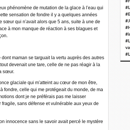
#H
leux phénomène de mutation de la glace à l'eau qui
#L
cette sensation de fondre il y a quelques années
#E
#J
e sœur qui n'avait alors que 5 ans, suite à une de
#H
ace à mon manque de réaction à ses blagues et
#i
çon.
#L
va
#L
ète dont maman se targuait la vertu auprès des autres
out devenait une tare, celle de ne pas réagir à la
a sœur.
nce glaciale qui m'atteint au cœur de mon être,
 à fondre, celle qui me protégeait du monde, de ma
émotions dont je ne préférais pas me laisser
r fragile, sans défense et vulnérable aux yeux de
 son innocence sans le savoir avait percé le mystère