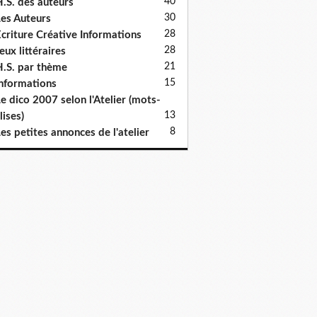
40
.S. des auteurs
30
es Auteurs
28
criture Créative Informations
28
eux littéraires
21
.S. par thème
15
nformations
e dico 2007 selon l'Atelier (mots-
13
lises)
8
es petites annonces de l'atelier