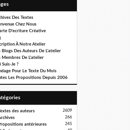
Pages
chives Des Textes
envenue Chez Nous
rte D'ecriture Créative
q
cription À Notre Atelier
 Blogs Des Auteurs De L'atelier
s Membres De L'atelier
 Suis-Je ?
ndage Pour Le Texte Du Mois
utes Les Propositions Depuis 2006
Catégories
2609
extes des auteurs
266
rchives
245
ropositions antérieures