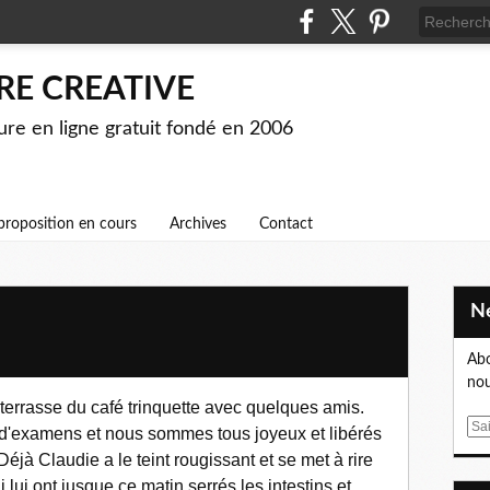
RE CREATIVE
ture en ligne gratuit fondé en 2006
proposition en cours
Archives
Contact
Abo
nou
 terrasse du café trinquette avec quelques amis.
E
s d'examens et nous sommes tous joyeux et libérés
m
 Déjà Claudie a le teint rougissant et se met à rire
a
 lui ont jusque ce matin serrés les intestins et