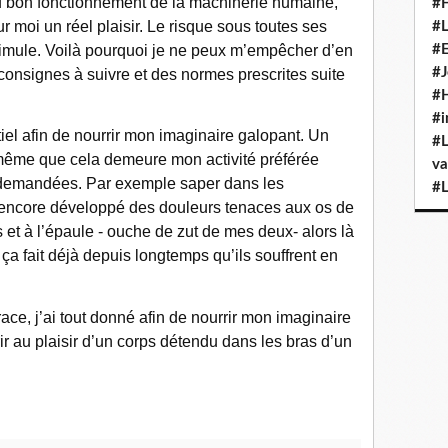
au bon fonctionnement de la machinerie humaine,
#H
 moi un réel plaisir. Le risque sous toutes ses
#L
timule. Voilà pourquoi je ne peux m’empêcher d’en
#E
#J
onsignes à suivre et des normes prescrites suite
#H
#i
tiel afin de nourrir mon imaginaire galopant. Un
#L
même que cela demeure mon activité préférée
va
demandées. Par exemple saper dans les
#L
encore développé des douleurs tenaces aux os de
 et à l’épaule - ouche de zut de mes deux- alors là
 ça fait déjà depuis longtemps qu’ils souffrent en
ce, j’ai tout donné afin de nourrir mon imaginaire
r au plaisir d’un corps détendu dans les bras d’un