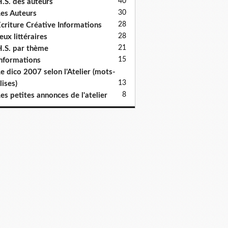
40
.S. des auteurs
30
es Auteurs
28
criture Créative Informations
28
eux littéraires
21
.S. par thème
15
nformations
e dico 2007 selon l'Atelier (mots-
13
lises)
8
es petites annonces de l'atelier