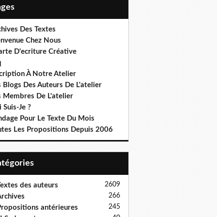
Pages
chives Des Textes
envenue Chez Nous
rte D'ecriture Créative
q
cription À Notre Atelier
 Blogs Des Auteurs De L'atelier
s Membres De L'atelier
 Suis-Je ?
ndage Pour Le Texte Du Mois
utes Les Propositions Depuis 2006
Catégories
2609
extes des auteurs
266
rchives
245
ropositions antérieures