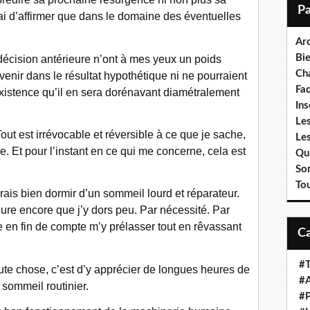
i
vrai d’affirmer que dans le domaine des éventuelles
l
Ar
Bi
écision antérieure n’ont à mes yeux un poids
Cha
venir dans le résultat hypothétique ni ne pourraient
Fa
e existence qu’il en sera dorénavant diamétralement
Ins
Les
out est irrévocable et réversible à ce que je sache,
Le
. Et pour l’instant en ce qui me concerne, cela est
Qui
So
To
merais bien dormir d’un sommeil lourd et réparateur.
eure encore que j’y dors peu. Par nécessité. Par
ère en fin de compte m’y prélasser tout en rêvassant
#T
oute chose, c’est d’y apprécier de longues heures de
#A
sommeil routinier.
#P