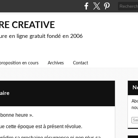
RE CREATIVE
ture en ligne gratuit fondé en 2006
proposition en cours
Archives
Contact
aire
Abo
nou
 bonne heure ».
E
e cette époque est à présent révolue.
m
a
prédire sa prochaine résurgence ni non plus sa