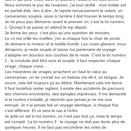
Nous sommes le jour de l’examen, j’ai tout vérifié : mon bolide est
en parfait état, rien à dire. Je tapote nerveusement le volant, un
cameraman soupire, assis à l’arrière il doit trouver le temps long.
Je ne peux pas démarrer avant le premier cri, c’est la loi numéro
1. Quoiqu’il se passe on attend le top départ.
Je ferme les yeux, c’est plus qu’une question de minutes.
Le cri me vrille les oreilles, j’en ai chaque fois la chair de poule.
Je démarre le moteur et le bolide bondit. Les roues glissent, nous
dérapons, je reste souple et laisse ma partenaire de voyage
s’adapter en douceur aux courbes de la route. C’est la loi numéro
2 : la conduite doit être sure et souple, il faut respecter chaque
virage, chaque creux.
Les méandres de virages arrachent un haut le cœur au
cameraman, on se croirait sur un bateau me dit-il, on tangue. Je
souris, cela fait toujours ça au début. Maintenant cela me berce.
Il faut toutefois rester vigilant, il existe des accidents de parcours,
des chemins encombrés, des épingles imprévues. Il me demande
si la routine s’installe, je réponds que jamais je ne me suis
ennuyé. Je n’ai jamais fait un voyage identique, à chaque fois
c’est différent. Et ce sera le cas à l’infini.
Je jette un œil à ma montre, ce n’est pas tout ça, mais le temps
est compté. La loi numéro 3 : le voyage ne doit pas durer plus de
quelques heures. Il ne faut pas encombrer les voies de