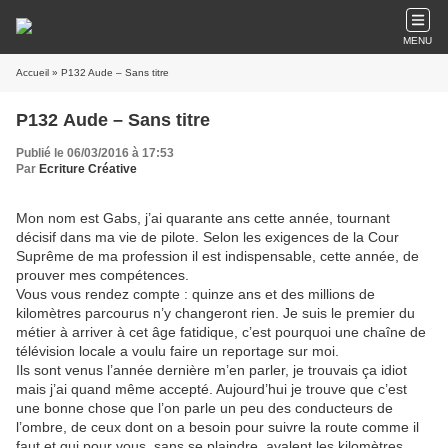
MENU
Accueil
» P132 Aude – Sans titre
P132 Aude – Sans titre
Publié le 06/03/2016 à 17:53
Par
Ecriture Créative
Mon nom est Gabs, j’ai quarante ans cette année, tournant
décisif dans ma vie de pilote. Selon les exigences de la Cour
Suprême de ma profession il est indispensable, cette année, de
prouver mes compétences.
Vous vous rendez compte : quinze ans et des millions de
kilomètres parcourus n’y changeront rien. Je suis le premier du
métier à arriver à cet âge fatidique, c’est pourquoi une chaîne de
télévision locale a voulu faire un reportage sur moi.
Ils sont venus l’année dernière m’en parler, je trouvais ça idiot
mais j’ai quand même accepté. Aujourd’hui je trouve que c’est
une bonne chose que l’on parle un peu des conducteurs de
l’ombre, de ceux dont on a besoin pour suivre la route comme il
faut et qui pour vous, sans se plaindre, avalent les kilomètres.