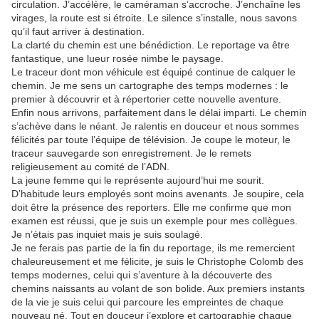
circulation. J’accélère, le caméraman s’accroche. J’enchaîne les
virages, la route est si étroite. Le silence s’installe, nous savons
qu’il faut arriver à destination.
La clarté du chemin est une bénédiction. Le reportage va être
fantastique, une lueur rosée nimbe le paysage.
Le traceur dont mon véhicule est équipé continue de calquer le
chemin. Je me sens un cartographe des temps modernes : le
premier à découvrir et à répertorier cette nouvelle aventure.
Enfin nous arrivons, parfaitement dans le délai imparti. Le chemin
s’achève dans le néant. Je ralentis en douceur et nous sommes
félicités par toute l’équipe de télévision. Je coupe le moteur, le
traceur sauvegarde son enregistrement. Je le remets
religieusement au comité de l’ADN.
La jeune femme qui le représente aujourd’hui me sourit.
D’habitude leurs employés sont moins avenants. Je soupire, cela
doit être la présence des reporters. Elle me confirme que mon
examen est réussi, que je suis un exemple pour mes collègues.
Je n’étais pas inquiet mais je suis soulagé.
Je ne ferais pas partie de la fin du reportage, ils me remercient
chaleureusement et me félicite, je suis le Christophe Colomb des
temps modernes, celui qui s’aventure à la découverte des
chemins naissants au volant de son bolide. Aux premiers instants
de la vie je suis celui qui parcoure les empreintes de chaque
nouveau né. Tout en douceur j’explore et cartographie chaque