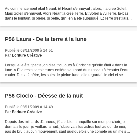
Au commencement était Néant. Et Néant s'ennuyait ; alors, il a créé Soleil.
Mais Soleil s'ennuyait. Alors Néant a créé Terre. Et Soleil a vu Terre, là-bas,
dans le lointain, si bleue, si belle, qu'il en a été subjugué. Et Terre s'est laissé
complaisamment...
P56 Laura - De la terre à la lune
Publié le 08/11/2009 à 14:51
Par
Ecriture Créative
Lorsqu’elle était petite, on disait toujours à Christine qu’elle était « dans la
lune. » Elle restait des heures entières au bord du ruisseau à écouter l’eau
couler. De sa fenêtre, les soirs de pleine lune, elle regardait le ciel et se
disait qu’elle...
P56 Cloclo - Déesse de la nuit
Publié le 08/11/2009 à 14:49
Par
Ecriture Créative
Depuis des milliards d'années, j'étais bien tranquille sur mon perchoir, je
dormais le jour, je veillais la nuit, j'observais les astres tout autour de moi,
pas de bruit, aucun mouvement, sauf quelquefois une comète ou un météore
qui m'écorchait un peu...