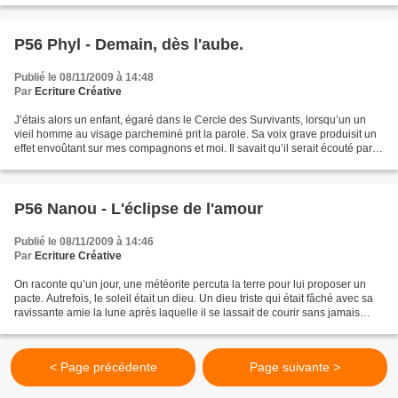
P56 Phyl - Demain, dès l'aube.
Publié le 08/11/2009 à 14:48
Par
Ecriture Créative
J’étais alors un enfant, égaré dans le Cercle des Survivants, lorsqu’un un
vieil homme au visage parcheminé prit la parole. Sa voix grave produisit un
effet envoûtant sur mes compagnons et moi. Il savait qu’il serait écouté parce
que ce qu’il avait à...
P56 Nanou - L'éclipse de l'amour
Publié le 08/11/2009 à 14:46
Par
Ecriture Créative
On raconte qu’un jour, une météorite percuta la terre pour lui proposer un
pacte. Autrefois, le soleil était un dieu. Un dieu triste qui était fâché avec sa
ravissante amie la lune après laquelle il se lassait de courir sans jamais
pouvoir la rencontrer....
< Page précédente
Page suivante >