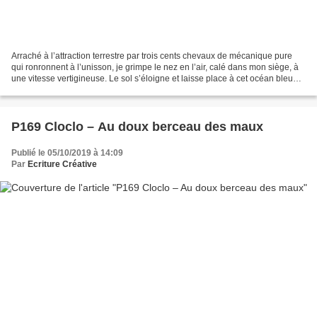
Arraché à l’attraction terrestre par trois cents chevaux de mécanique pure
qui ronronnent à l’unisson, je grimpe le nez en l’air, calé dans mon siège, à
une vitesse vertigineuse. Le sol s’éloigne et laisse place à cet océan bleu
pâle dans lequel flottent...
P169 Cloclo – Au doux berceau des maux
Publié le 05/10/2019 à 14:09
Par
Ecriture Créative