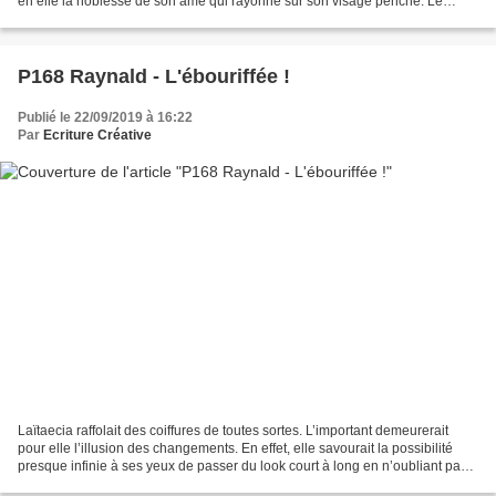
en elle la noblesse de son âme qui rayonne sur son visage penché. Le
peintre suspend son pinceau...
P168 Raynald - L'ébouriffée !
Publié le 22/09/2019 à 16:22
Par
Ecriture Créative
Laïtaecia raffolait des coiffures de toutes sortes. L’important demeurerait
pour elle l’illusion des changements. En effet, elle savourait la possibilité
presque infinie à ses yeux de passer du look court à long en n’oubliant pas
le mi-long et vice-versa....