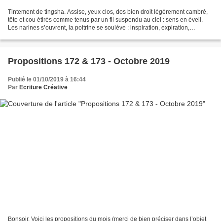
Tintement de tingsha. Assise, yeux clos, dos bien droit légèrement cambré,
tête et cou étirés comme tenus par un fil suspendu au ciel : sens en éveil.
Les narines s’ouvrent, la poitrine se soulève : inspiration, expiration,
concentration sur la respiration....
Propositions 172 & 173 - Octobre 2019
Publié le 01/10/2019 à 16:44
Par
Ecriture Créative
Bonsoir, Voici les propositions du mois (merci de bien préciser dans l’objet