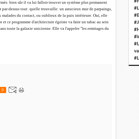
#H
rmés: bien sûr il va lui falloir trouver un système plus permanent
#L
aît par-dessus tout: quelle trouvaille: un astucieux mur de parpaings,
x malades du contact, ou oublieux de la paix intérieure. Oui, elle
#E
pt et ce programme d'architecture égoïste va faire un tabac au sein
#J
ns toute la galaxie unicienne. Elle va l'appeler "les ermitages du
#H
#i
#L
va
#L
0