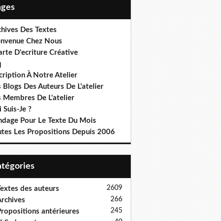
Pages
chives Des Textes
envenue Chez Nous
rte D'ecriture Créative
q
cription À Notre Atelier
 Blogs Des Auteurs De L'atelier
s Membres De L'atelier
 Suis-Je ?
ndage Pour Le Texte Du Mois
utes Les Propositions Depuis 2006
Catégories
2609
extes des auteurs
266
rchives
245
ropositions antérieures