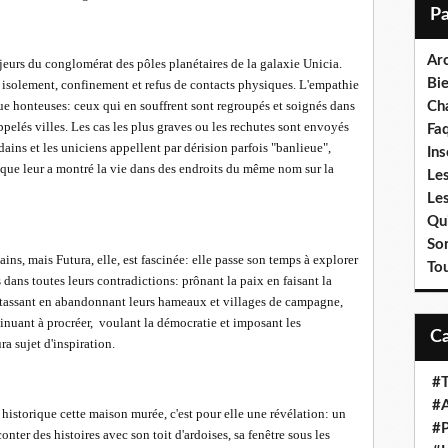
i
l
Ar
ajeurs du conglomérat des pôles planétaires de la galaxie Unicia.
Bi
 isolement, confinement et refus de contacts physiques. L'empathie
que honteuses: ceux qui en souffrent sont regroupés et soignés dans
Cha
elés villes. Les cas les plus graves ou les rechutes sont envoyés
Fa
ains et les uniciens appellent par dérision parfois "banlieue",
Ins
ique leur a montré la vie dans des endroits du même nom sur la
Les
Le
Qui
So
ins, mais Futura, elle, est fascinée: elle passe son temps à explorer
To
 dans toutes leurs contradictions: prônant la paix en faisant la
entassant en abandonnant leurs hameaux et villages de campagne,
tinuant à procréer, voulant la démocratie et imposant les
ra sujet d'inspiration.
#T
#A
istorique cette maison murée, c'est pour elle une révélation: un
#P
nter des histoires avec son toit d'ardoises, sa fenêtre sous les