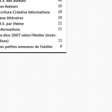
40
.S. des auteurs
30
es Auteurs
28
criture Créative Informations
28
eux littéraires
21
.S. par thème
15
nformations
e dico 2007 selon l'Atelier (mots-
13
lises)
8
es petites annonces de l'atelier