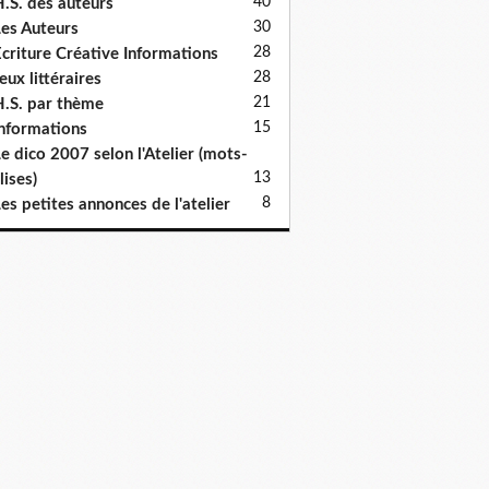
40
.S. des auteurs
30
es Auteurs
28
criture Créative Informations
28
eux littéraires
21
.S. par thème
15
nformations
e dico 2007 selon l'Atelier (mots-
13
lises)
8
es petites annonces de l'atelier