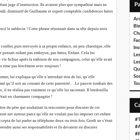
i
était juge d’instruction. Ils avaient plus que sympathisé mais ne
l
Gordi, diminutif de Guillaume et expert comptable confidences faites
Ar
Bi
cé le médecin ! Cette phrase résonnait dans sa tête depuis trois
Cha
Fa
e confier, puis renvoyée à sa propre enfance, un peu chaotique, elle
Ins
e pensait enfant pas embryon, pas fœtus, Enfant. Cela lui
Les
te vie fichue après la trahison de son compagnon, celui qu’elle avait
Le
ne rime pas forcément avec toujours !
Qui
So
rmer, lui expliqua qu’elle n’attendait rien de lui, qu’elle
rmal qu’il soit au courant de cette paternité… Le pauvre tombait des
To
ie, il ne réalisa pas vraiment ce qu’elle lui racontait. Il bredouilla
l était en charmante compagnie !
tre du père qui souhaitait la rencontrer pour discuter de cet
out net surtout parce qu’elle ne voulait pas lui imposer cet enfant
#T
ccepta de lui parler au téléphone deux ou trois fois. Gordi ne s’était
#A
prendre aussi ses responsabilités et ils devaient en discuter
#P