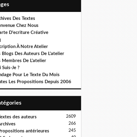
Pages
chives Des Textes
envenue Chez Nous
rte D'ecriture Créative
q
cription À Notre Atelier
 Blogs Des Auteurs De L'atelier
s Membres De L'atelier
 Suis-Je ?
ndage Pour Le Texte Du Mois
utes Les Propositions Depuis 2006
Catégories
2609
extes des auteurs
266
rchives
245
ropositions antérieures