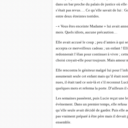
dans un bar proche du palais de justice où elle 
s’était pas revus…. Ce qu’elle savait de lui : 
entre deux étreintes torrides.
- « Vous êtes enceinte Madame » lui avait annon
mois. Quels idiots, aucune précaution…
Elle avait accusé le coup ; peu d’amies à qui s
accepta ce merveilleux cadeau ; un enfant ! Ell
redonnerait l’élan pour continuer à vivre ; cet
choisi croyait-elle pour toujours. Mais amour 
Elle rencontra le géniteur malgré lui pour l’info
assumerait seule cet enfant mais qu’il était no
nues, il était tard ce soir-là et s’il reconnut Luc
quelques mots et referma la porte. D’ailleurs i
Les semaines passèrent, puis Lucie reçut une let
évènement. Dans un premier temps, elle refusa t
qu’elle seule avait décidé de garder. Puis elle a
pas vraiment préparé à être père mais il devait 
ensemble.