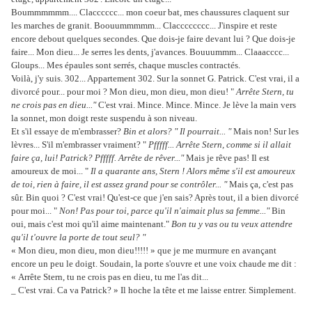
Boummmmmm.... Clacccccc... mon coeur bat, mes chaussures claquent sur
les marches de granit. Boouummmmm... Clacccccccc... J'inspire et reste
encore debout quelques secondes. Que dois-je faire devant lui ? Que dois-je
faire... Mon dieu... Je serres les dents, j'avances. Bouuummm... Claaacccc...
Gloups... Mes épaules sont serrés, chaque muscles contractés.
Voilà, j'y suis. 302... Appartement 302. Sur la sonnet G. Patrick. C'est vrai, il a
divorcé pour... pour moi ? Mon dieu, mon dieu, mon dieu! "
Arrête Stern, tu
ne crois pas en dieu..."
C'est vrai. Mince. Mince. Mince. Je lève la main vers
la sonnet, mon doigt reste suspendu à son niveau.
Et s'il essaye de m'embrasser?
Bin et alors? " Il pourrait... "
Mais non! Sur les
lèvres... S'il m'embrasser vraiment? "
Pfffff... Arrête Stern, comme si il allait
faire ça, lui! Patrick? Pfffff. Arrête de rêver..."
Mais je rêve pas! Il est
amoureux de moi... "
Il a quarante ans, Stern ! Alors même s'il est amoureux
de toi, rien à faire, il est assez grand pour se contrôler... "
Mais ça, c'est pas
sûr. Bin quoi ? C'est vrai! Qu'est-ce que j'en sais? Après tout, il a bien divorcé
pour moi... "
Non! Pas pour toi, parce qu'il n'aimait plus sa femme..."
Bin
oui, mais c'est moi qu'il aime maintenant."
Bon tu y vas ou tu veux attendre
qu'il t'ouvre la porte de tout seul? "
« Mon dieu, mon dieu, mon dieu!!!!! » que je me murmure en avançant
encore un peu le doigt. Soudain, la porte s'ouvre et une voix chaude me dit :
« Arrête Stern, tu ne crois pas en dieu, tu me l'as dit...
_ C'est vrai. Ca va Patrick? » Il hoche la tête et me laisse entrer. Simplement.