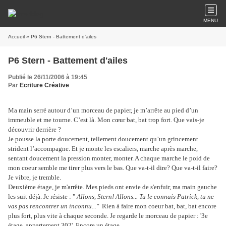
MENU
Accueil
» P6 Stern - Battement d'ailes
P6 Stern - Battement d'ailes
Publié le 26/11/2006 à 19:45
Par
Ecriture Créative
Ma main serré autour d’un morceau de papier, je m’arrête au pied d’un
immeuble et me tourne. C’est là. Mon cœur bat, bat trop fort. Que vais-je
découvrir derrière ?
Je pousse la porte doucement, tellement doucement qu’un grincement
strident l’accompagne. Et je monte les escaliers, marche après marche,
sentant doucement la pression monter, monter. A chaque marche le poid de
mon coeur semble me tirer plus vers le bas. Que va-t-il dire? Que va-t-il faire?
Je vibre, je tremble.
Deuxième étage, je m'arrête. Mes pieds ont envie de s'enfuir, ma main gauche
les suit déjà. Je résiste : "
Allons, Stern! Allons... Tu le connais Patrick, tu ne
vas pas rencontrer un inconnu..."
Rien à faire mon coeur bat, bat, bat encore
plus fort, plus vite à chaque seconde. Je regarde le morceau de papier : '3e
étage, appartement 302'. Encore un étage...