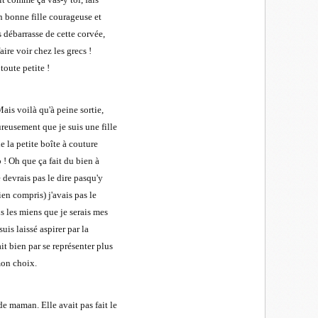
n bonne fille courageuse et
s débarrasse de cette corvée,
aire voir chez les grecs !
toute petite !
 Mais voilà qu'à peine sortie,
ureusement que je suis une fille
e la petite boîte à couture
p ! Oh que ça fait du bien à
e devrais pas le dire pasqu'y
en compris) j'avais pas le
us les miens que je serais mes
suis laissé aspirer par la
it bien par se représenter plus
 mon choix.
de maman. Elle avait pas fait le