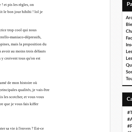
i
! et pis les règles, on
l
t le bon jour hihihi ! lol je
Ar
Bi
atrice trop cool qui nous
Cha
intello-maniaco-dépressifs,
Fa
opines, mais la proposition du
Ins
à avoir au moins trois défauts
Les
 y croivent tous qu'on est
Le
Qui
So
To
résumé de mon histoire où
incipales qualités, je vais être
is les scotcher, et vous vous
re que je vous fais kiffer
#T
#A
#P
er sa vie à l'envers ? Est-ce