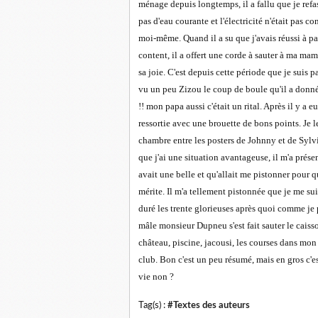
ménage depuis longtemps, il a fallu que je refass
pas d'eau courante et l'électricité n'était pas con
moi-même. Quand il a su que j'avais réussi à pa
content, il a offert une corde à sauter à ma ma
sa joie. C'est depuis cette période que je suis 
vu un peu Zizou le coup de boule qu'il a donné
!! mon papa aussi c'était un rital. Après il y a eu
ressortie avec une brouette de bons points. Je l
chambre entre les posters de Johnny et de Sylv
que j'ai une situation avantageuse, il m'a pré
avait une belle et qu'allait me pistonner pour qu
mérite. Il m'a tellement pistonnée que je me s
duré les trente glorieuses après quoi comme je p
mâle monsieur Dupneu s'est fait sauter le caisso
château, piscine, jacousi, les courses dans mon 
club. Bon c'est un peu résumé, mais en gros c'es
vie non ?
Tag(s) :
#Textes des auteurs