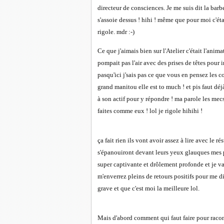
directeur de consciences. Je me suis dit la barbe 
s'assoie dessus ! hihi ! même que pour moi c'étai
rigole. mdr :-)
Ce que j'aimais bien sur l'Atelier c'était l'anim
pompait pas l'air avec des prises de têtes pour 
pasqu'ici j'sais pas ce que vous en pensez les c
grand manitou elle est to much ! et pis faut déj
à son actif pour y répondre ! ma parole les mecs
faites comme eux ! lol je rigole hihihi !
ça fait rien ils vont avoir assez à lire avec le 
s'épanouiront devant leurs yeux glauques mes pr
super captivante et drôlement profonde et je va
m'enverrez pleins de retours positifs pour me di
grave et que c'est moi la meilleure lol.
Mais d'abord comment qui faut faire pour racont