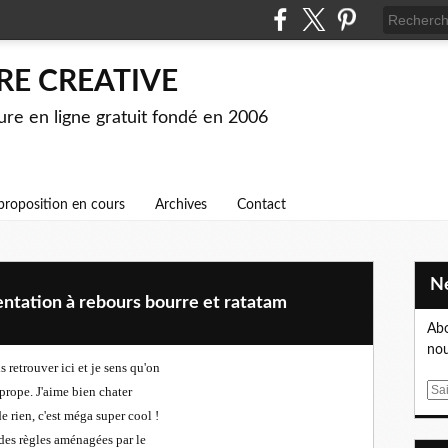
RE CREATIVE
ture en ligne gratuit fondé en 2006
proposition en cours
Archives
Contact
entation à rebours bourre et ratatam
Abo
nou
 retrouver ici et je sens qu'on
E
t prope. J'aime bien chater
m
e rien, c'est méga super cool !
a
n des règles aménagées par le