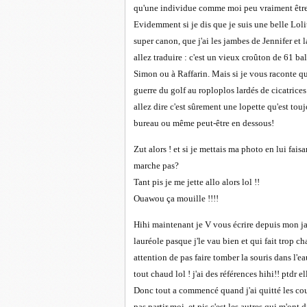
qu'une individue comme moi peu vraiment être l
Evidemment si je dis que je suis une belle Loli
super canon, que j'ai les jambes de Jennifer e
allez traduire : c'est un vieux croûton de 61 b
Simon ou à Raffarin. Mais si je vous raconte qu
guerre du golf au roploplos lardés de cicatrice
allez dire c'est sûrement une lopette qu'est to
bureau ou même peut-être en dessous!
Zut alors ! et si je mettais ma photo en lui fai
marche pas?
Tant pis je me jette allo alors lol !!
Ouawou ça mouille !!!!
Hihi maintenant je V vous écrire depuis mon j
lauréole pasque j'le vau bien et qui fait trop cha
attention de pas faire tomber la souris dans l'e
tout chaud lol ! j'ai des références hihi!! ptdr e
Donc tout a commencé quand j'ai quitté les co
pas partir moi, et pis c'est les autres qui m'ont 