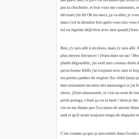
pas ta chochotte, et bon vous me connaissez, e
dévouée j'ai dit Ok les mecs, ça va aller, je vou
mais c'est la dernière fois après vous irez vous f
lol on rigolait déjà bien avec moi quand j'étais 
Bon, j'y suis allé à reculons, mais j'y suis allé.
plus moyen d'avancer ! j'étais dans un sac ! He
plutôt dégourdite, j'ai sorti mes ciseaux dorés d
qu'en bonne fifille j'ai toujours avec moi et ho
ses petites jambes de respirer. En vérité (mais j
faut seulement raconter des mensonges si j'ai bi
choix, j'étais missionnée, et c'est au nom de to
petits poings, c'était ça ou la mort ! alors je me 
vie en me disant que l'occasion de mourir finira
tard et qu'il serait toujours temps de réajuster
C'est comme ça que je suis entrée dans l'ovule 