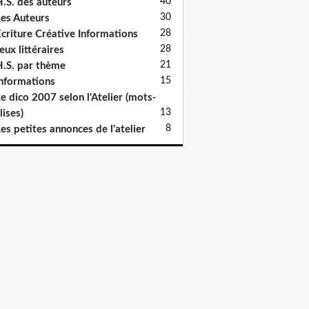
40
.S. des auteurs
30
es Auteurs
28
criture Créative Informations
28
eux littéraires
21
.S. par thème
15
nformations
e dico 2007 selon l'Atelier (mots-
13
lises)
8
es petites annonces de l'atelier