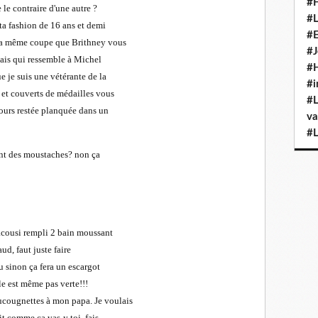
#H
e contraire d'une autre ?
#L
ta fashion de 16 ans et demi
#E
t la même coupe que Brithney vous
#J
alais qui ressemble à Michel
#H
e je suis une vétérante de la
#i
s et couverts de médailles vous
#L
ujours restée planquée dans un
va
#L
sant des moustaches? non ça
acousi rempli 2 bain moussant
ud, faut juste faire
au sinon ça fera un escargot
lle est même pas verte!!!
ucougnettes à mon papa. Je voulais
dit comme ça vas-y toi, fais