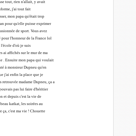
e tout, rien n'allait, y avait
forme, j'ai tout fait
sser, mon papa qu'était trop
man pour qu'elle puisse exprimer
passionnée de sport. Vous avez
 pour l'honneur de la France lol
 l'école d'où je suis
es ai affichés sur le mur de ma
ie . Ensuite mon papa qui voulait
senté à monsieur Dupneu qu'en
e j'ai enfin la place que je
uis retrouvée madame Dupneu, ça a
ouvais pas lui faire d'héritier
n et depuis c'est la vie de
beau katkat, les soirées au
t ça, c'est ma vie ! Chouette