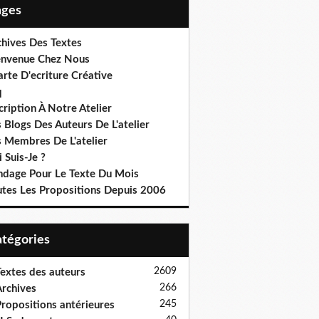
Pages
chives Des Textes
envenue Chez Nous
rte D'ecriture Créative
q
cription À Notre Atelier
 Blogs Des Auteurs De L'atelier
s Membres De L'atelier
 Suis-Je ?
ndage Pour Le Texte Du Mois
utes Les Propositions Depuis 2006
Catégories
2609
extes des auteurs
266
rchives
245
ropositions antérieures