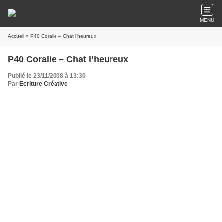
MENU
Accueil
» P40 Coralie – Chat l’heureux
P40 Coralie – Chat l’heureux
Publié le 23/11/2008 à 13:30
Par
Ecriture Créative
Je me demande souvent si je suis le seul chat à noter toutes leurs
incohérences !
Bien entendu, je ne suis qu’une bête, fidèle quoiqu’on en dise, et n’ai pas
voix au chapitre.
J’évolue avec légèreté dans un univers équivoque dénué de certitudes que je
ne comprends pas.
Mais cela ne me dérange pas outre mesure : j’y suis né, ainsi que mes frères et
sœurs.
Ma mère la Sublime loin d’être nullipare, fut peu après notre
naissance
amputée de ses ovaires
afin de cesser ces périples saisonniers qui la
rendaient esclave des mâles environnants aux allures parfois équivoques.