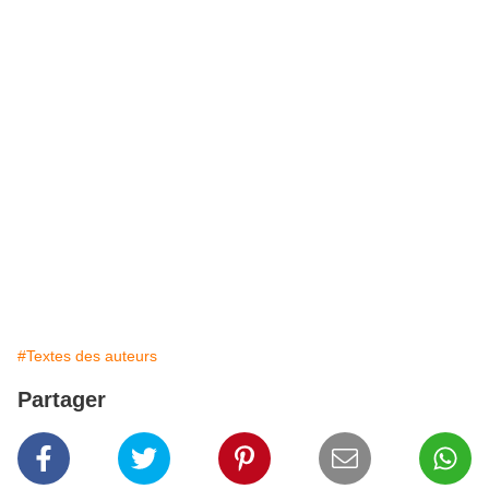
étranges, mais qu’au solstice
prochain nous quitterions
ces lieux pour ne
plus jamais les revoir ni nous retrouver dans ces parties fraternelles
endiablées !
En effet de nombreuses visites d’êtres humains étrangers
venaient depuis
peu perturber nos jeux : nous nous faisions tripoter, comparer, regarder,
caresser tant et plus !
Aussi chaque instant vécu en ces lieux fut précieux, et ma vie en fut
éclaboussée de bonheur.
J’espère qu’il en fut de même pour le reste de l’ultime
portée dont je suis
issu.
Je garde dans ma mémoire corporelle un bonheur qui m’accompagne à
chacune de mes siestes et pérégrinations dans ce vaste monde
peuplé
d’humains maniaques et incertains…
#Textes des auteurs
Partager