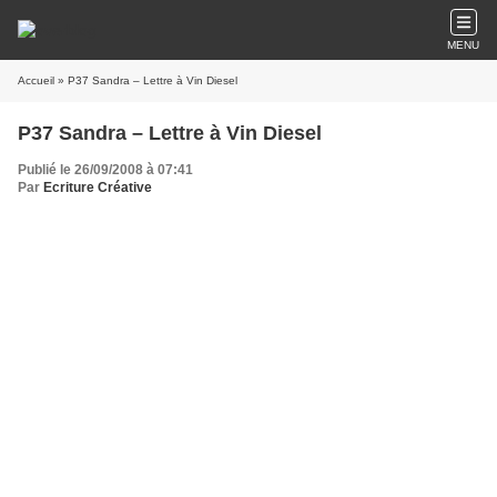
MENU
Accueil
» P37 Sandra – Lettre à Vin Diesel
P37 Sandra – Lettre à Vin Diesel
Publié le 26/09/2008 à 07:41
Par
Ecriture Créative
Dear Vin,
My english is not fabulous, because I'm a french girl.
De toute façon, dans tes films, tu parles français, et puis, comme disait ma
prof d'anglais, quand on sait pas, on apprend !
Donc je disais:
Mon cher Vin,
Je ne sais pas si c'est mes hormones qui travaillent, quoi de plus normal
quand on est enceinte. Mais enfin, j'ai de la chance, puisque mon mari te
ressemble et il parle français, lui !
Il est très très jaloux, surtout qu'il n'apprécie pas que tu sois sur mon pc en
fond d'écran et que quand je regarde tes films, j'admire ton jeu d'acteur et
,surout,les qualités visuelles que tu offres.
J'aimerai bien qu'il se fasse tatouer, mais il veut pas. D'ailleurs, il dit que tes