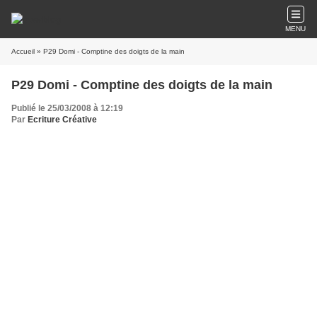
MENU
Accueil
» P29 Domi - Comptine des doigts de la main
P29 Domi - Comptine des doigts de la main
Publié le 25/03/2008 à 12:19
Par
Ecriture Créative
"Mon p'tit doigt m'a dit...",
dit toujours ma maman,
"mon p'tit doigt me dit
que toi, tu me mens !"
- aïe aïe aïe...
A Laure j'ai dit " pouce !"
mais elle a continué
à Laure j'ai dit "pouce !"
mais elle m'a bien griffée!