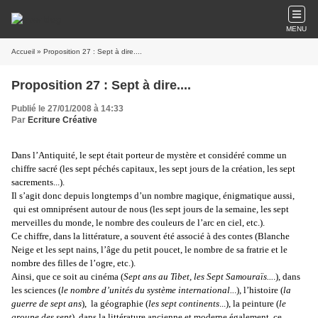
MENU
Accueil
» Proposition 27 : Sept à dire....
Proposition 27 : Sept à dire....
Publié le 27/01/2008 à 14:33
Par
Ecriture Créative
Dans l’Antiquité, le sept était porteur de mystère et considéré comme un
chiffre sacré (les sept péchés capitaux, les sept jours de la création, les sept
sacrements...).
Il s’agit donc depuis longtemps d’un nombre magique, énigmatique aussi,
qui est omniprésent autour de nous (les sept jours de la semaine, les sept
merveilles du monde, le nombre des couleurs de l’arc en ciel, etc.).
Ce chiffre, dans la littérature, a souvent été associé à des contes (Blanche
Neige et les sept nains, l’âge du petit poucet, le nombre de sa fratrie et le
nombre des filles de l’ogre, etc.).
Ainsi, que ce soit au cinéma (
Sept ans au Tibet, les Sept Samouraïs...
.), dans
les sciences (
le nombre d’unités du système international..
.), l’histoire (
la
guerre de sept ans
), la géographie (
les sept continents
...), la peinture (
le
groupe des sept
), dans la littérature ancienne et moderne également, ce