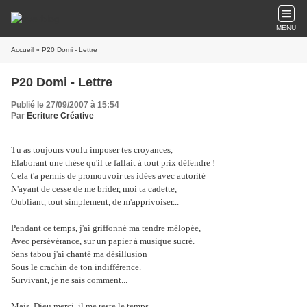
MENU
Accueil
» P20 Domi - Lettre
P20 Domi - Lettre
Publié le 27/09/2007 à 15:54
Par
Ecriture Créative
Tu as toujours voulu imposer tes croyances,
Elaborant une thèse qu'il te fallait à tout prix défendre !
Cela t'a permis de promouvoir tes idées avec autorité
N'ayant de cesse de me brider, moi ta cadette,
Oubliant, tout simplement, de m'apprivoiser...
Pendant ce temps, j'ai griffonné ma tendre mélopée,
Avec persévérance, sur un papier à musique sucré.
Sans tabou j'ai chanté ma désillusion
Sous le crachin de ton indifférence.
Survivant, je ne sais comment...
Mais, Dieu merci, il me reste le temps