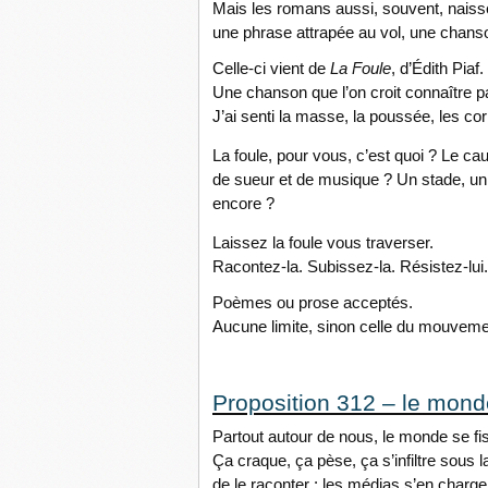
Mais les romans aussi, souvent, naissen
une phrase attrapée au vol, une chanso
Celle-ci vient de
La Foule
, d’Édith Piaf.
Une chanson que l’on croit connaître pa
J’ai senti la masse, la poussée, les co
La foule, pour vous, c’est quoi ? Le ca
de sueur et de musique ? Un stade, un
encore ?
Laissez la foule vous traverser.
Racontez-la. Subissez-la. Résistez-lui
Poèmes ou prose acceptés.
Aucune limite, sinon celle du mouveme
Proposition 312 – le mond
Partout autour de nous, le monde se fi
Ça craque, ça pèse, ça s’infiltre sous 
de le raconter : les médias s’en charge