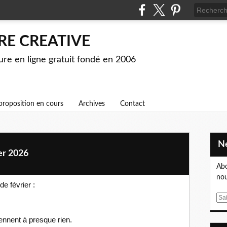
RE CREATIVE
ture en ligne gratuit fondé en 2006
proposition en cours
Archives
Contact
er 2026
Abo
nou
de février :
E
m
a
ennent à presque rien.