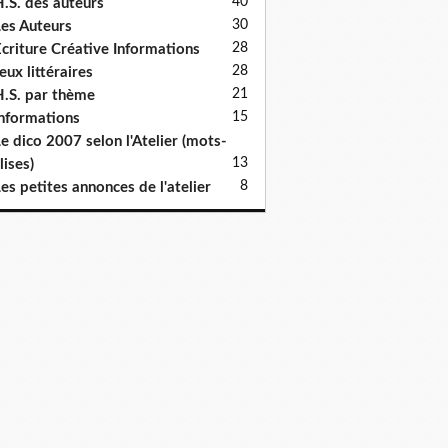
40
.S. des auteurs
30
es Auteurs
28
criture Créative Informations
28
eux littéraires
21
.S. par thème
15
nformations
e dico 2007 selon l'Atelier (mots-
13
lises)
8
es petites annonces de l'atelier