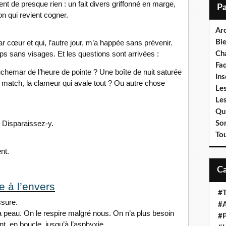
i
t de presque rien : un fait divers griffonné en marge,
l
n qui revient cogner.
Ar
Bi
r cœur et qui, l’autre jour, m’a happée sans prévenir.
rps sans visages. Et les questions sont arrivées :
Cha
Fa
uchemar de l’heure de pointe ? Une boîte de nuit saturée
Ins
 match, la clameur qui avale tout ? Ou autre chose
Les
Le
Qui
. Disparaissez-y.
So
To
nt.
e à l’envers
#T
ssure.
#A
la peau. On le respire malgré nous. On n’a plus besoin
#P
nt, en boucle, jusqu’à l’asphyxie.