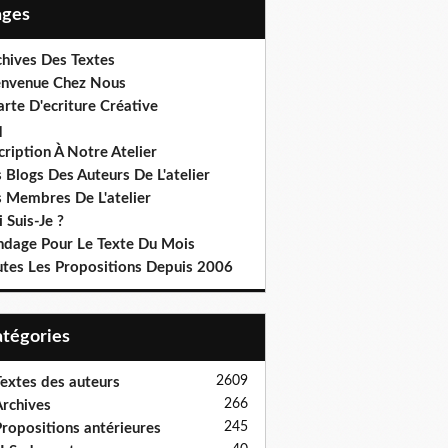
Pages
chives Des Textes
envenue Chez Nous
rte D'ecriture Créative
q
cription À Notre Atelier
 Blogs Des Auteurs De L'atelier
s Membres De L'atelier
 Suis-Je ?
ndage Pour Le Texte Du Mois
utes Les Propositions Depuis 2006
Catégories
2609
extes des auteurs
266
rchives
245
ropositions antérieures