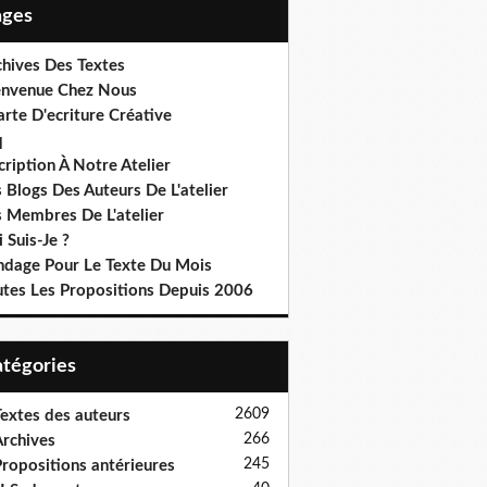
Pages
chives Des Textes
envenue Chez Nous
rte D'ecriture Créative
q
cription À Notre Atelier
 Blogs Des Auteurs De L'atelier
s Membres De L'atelier
 Suis-Je ?
ndage Pour Le Texte Du Mois
utes Les Propositions Depuis 2006
Catégories
2609
extes des auteurs
266
rchives
245
ropositions antérieures