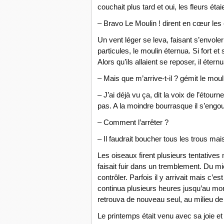
couchait plus tard et oui, les fleurs étai
– Bravo Le Moulin ! dirent en cœur le
Un vent léger se leva, faisant s’envole
particules, le moulin éternua. Si fort e
Alors qu’ils allaient se reposer, il éter
– Mais que m’arrive-t-il ? gémit le moul
– J’ai déjà vu ça, dit la voix de l’étour
pas. A la moindre bourrasque il s’engouf
– Comment l’arrêter ?
– Il faudrait boucher tous les trous ma
Les oiseaux firent plusieurs tentatives 
faisait fuir dans un tremblement. Du mieu
contrôler. Parfois il y arrivait mais c’es
continua plusieurs heures jusqu’au mo
retrouva de nouveau seul, au milieu de 
Le printemps était venu avec sa joie et