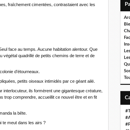
i
hes, fraîchement cimentées, contrastaient avec les
l
.
Ar
Bi
Cha
Fa
Ins
 Seul face au temps. Aucune habitation alentour. Que
Les
 végétal quadrillé de petits chemins de terre et de
Le
Qui
So
 colonie d’étourneaux.
To
liquées, petits oiseaux intimidés par ce géant ailé.
r interlocuteur, ils formèrent une gigantesque créature,
trop comprendre, accueillit ce nouvel être et en fit
#T
demanda la bête.
#A
qui te meut dans les airs ?
#P