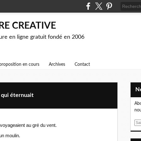
RE CREATIVE
ture en ligne gratuit fondé en 2006
proposition en cours
Archives
Contact
 qui éternuait
Abo
nou
E
 voyageaient au gré du vent.
m
un moulin.
a