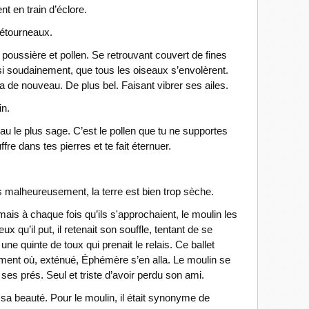
ent en train d’éclore.
s étourneaux.
r poussière et pollen. Se retrouvant couvert de fines
t si soudainement, que tous les oiseaux s’envolèrent.
nua de nouveau. De plus bel. Faisant vibrer ses ailes.
in.
neau le plus sage. C’est le pollen que tu ne supportes
fre dans tes pierres et te fait éternuer.
is malheureusement, la terre est bien trop sèche.
mais à chaque fois qu’ils s'approchaient, le moulin les
x qu’il put, il retenait son souffle, tentant de se
t une quinte de toux qui prenait le relais. Ce ballet
ment où, exténué, Éphémère s’en alla. Le moulin se
ses prés. Seul et triste d’avoir perdu son ami.
 sa beauté. Pour le moulin, il était synonyme de