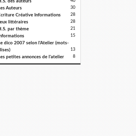
40
.S. des auteurs
30
es Auteurs
28
criture Créative Informations
28
eux littéraires
21
.S. par thème
15
nformations
e dico 2007 selon l'Atelier (mots-
13
lises)
8
es petites annonces de l'atelier