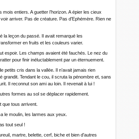
 mois entiers. A guetter l’horizon. A épier les cieux
voir arriver. Pas de créature. Pas d’Ephémère. Rien ne
ié la leçon du passé. Il avait remarqué les
ransformer en fruits et les couleurs varier.
 tout espoir. Les champs avaient été fauchés. Le nez du
 gratter pour finir inéluctablement par un éternuement.
de petits cris dans la vallée. Il n’avait jamais rien
é grandit. Tendant le cou, il scruta la pénombre et, sans
urit. Il reconnut son ami au loin. Il revenait à lui !
 d’autres formes au sol se déplacer rapidement.
t que tous arrivent.
a le moulin, les larmes aux yeux.
s tout seul !
euil, martre, belette, cerf, biche et bien d’autres