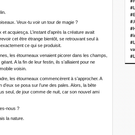
#H
#L
lin.
#E
#J
oiseaux. Veux-tu voir un tour de magie ?
#H
x et acquiesça. L’instant d’après la créature avait
#i
evoir cet être étrange bientôt, se retrouvant seul à
#L
 exactement ce qui se produisit.
va
ines, les étourneaux venaient picorer dans les champs,
#L
ant. A la fin de leur festin, ils s’alliaient pour ne
mmobile voisin.
indre, les étourneaux commencèrent à s’approcher. A
un d’eux se posa sur l’une des pales. Alors, la bête
lus seul, de jour comme de nuit, car son nouvel ami
es-nous ?
is la nature.