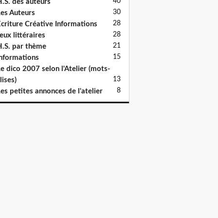
40
.S. des auteurs
30
es Auteurs
28
criture Créative Informations
28
eux littéraires
21
.S. par thème
15
nformations
e dico 2007 selon l'Atelier (mots-
13
lises)
8
es petites annonces de l'atelier