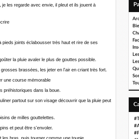
i
e les regarde avec envie, il pleut et ils jouent à
l
Ar
crire
Bi
Cha
Fa
 pieds joints éclabousser très haut et rire de ses
Ins
Les
goûter la pluie avaler le plus de gouttes possible.
Le
Qui
rosses brassées, les jeter en l'air en criant très fort.
So
ser une course mémorable
To
s préhistoriques dans la boue.
uliner partout sur son visage découvrir que la pluie peut
sins de milles gouttelettes.
#T
#A
ins et peut être s'envoler.
#P
nt les bras, puis tourner comme une toupie.