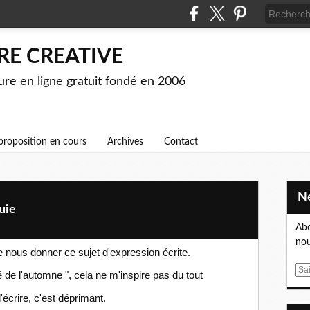
RE CREATIVE
ture en ligne gratuit fondé en 2006
proposition en cours
Archives
Contact
uie
Abo
nou
de nous donner ce sujet d'expression écrite.
E
é de l'automne ", cela ne m'inspire pas du tout
m
'écrire, c'est déprimant.
a