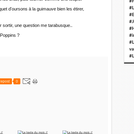
#H
#L
uet d'oursons à la guimauve bien les étirer,
#E
#J
ir sortir, une question me tarabusque..
#H
y Poppins ?
#i
#L
va
#L
epost
0