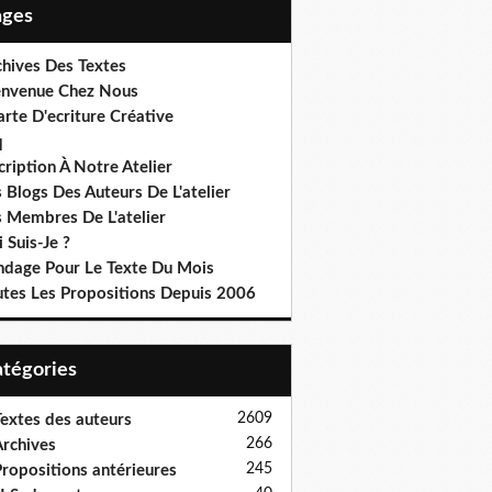
Pages
chives Des Textes
envenue Chez Nous
rte D'ecriture Créative
q
cription À Notre Atelier
 Blogs Des Auteurs De L'atelier
s Membres De L'atelier
 Suis-Je ?
ndage Pour Le Texte Du Mois
utes Les Propositions Depuis 2006
Catégories
2609
extes des auteurs
266
rchives
245
ropositions antérieures