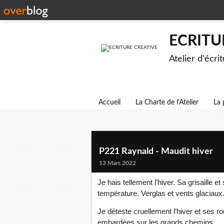
ECRITU
Atelier d'écri
Accueil
La Charte de l'Atelier
La 
P221 Raynald - Maudit hiver
13 Mars 2022
Je hais tellement l’hiver. Sa grisaille
température. Verglas et vents glaciaux
Je déteste cruellement l’hiver et ses ro
embardées sur les grands chemins.