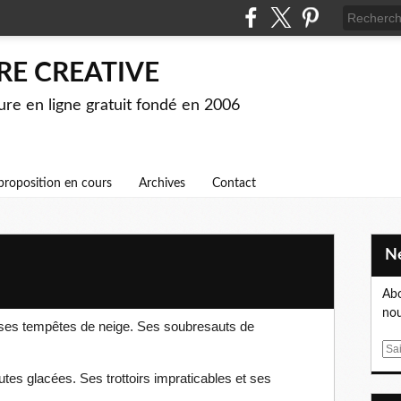
RE CREATIVE
ture en ligne gratuit fondé en 2006
proposition en cours
Archives
Contact
Abo
nou
 et ses tempêtes de neige. Ses soubresauts de
.
E
m
utes glacées. Ses trottoirs impraticables et ses
a