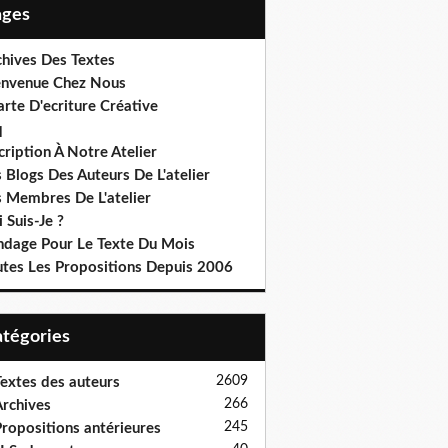
Pages
chives Des Textes
envenue Chez Nous
rte D'ecriture Créative
q
cription À Notre Atelier
 Blogs Des Auteurs De L'atelier
s Membres De L'atelier
 Suis-Je ?
ndage Pour Le Texte Du Mois
utes Les Propositions Depuis 2006
Catégories
2609
extes des auteurs
266
rchives
245
ropositions antérieures