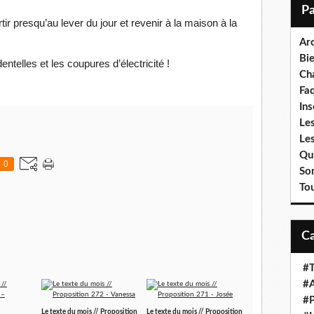
i
l
ir presqu’au lever du jour et revenir à la maison à la
Ar
Bi
ntelles et les coupures d’électricité !
Cha
Fa
Ins
Les
Le
Qui
0
So
To
#T
#A
#P
Le texte du mois // Proposition
Le texte du mois // Proposition