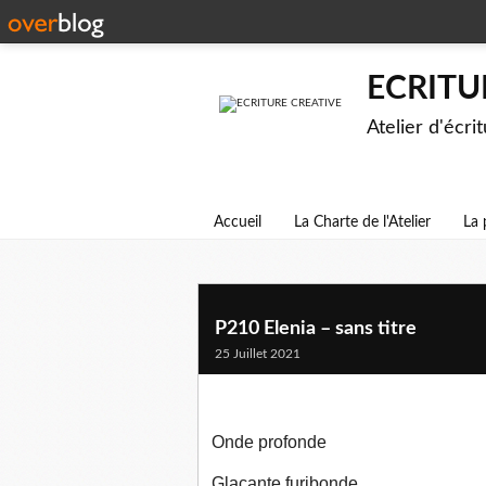
ECRITU
Atelier d'écri
Accueil
La Charte de l'Atelier
La 
P210 Elenia – sans titre
25 Juillet 2021
Onde profonde
Glaçante furibonde