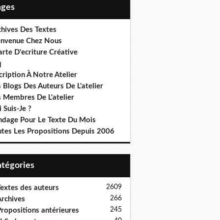
Pages
chives Des Textes
envenue Chez Nous
rte D'ecriture Créative
q
cription À Notre Atelier
 Blogs Des Auteurs De L'atelier
s Membres De L'atelier
 Suis-Je ?
ndage Pour Le Texte Du Mois
utes Les Propositions Depuis 2006
Catégories
2609
extes des auteurs
266
rchives
245
ropositions antérieures