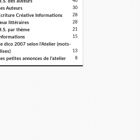
40
.S. des auteurs
30
es Auteurs
28
criture Créative Informations
28
eux littéraires
21
.S. par thème
15
nformations
e dico 2007 selon l'Atelier (mots-
13
lises)
8
es petites annonces de l'atelier