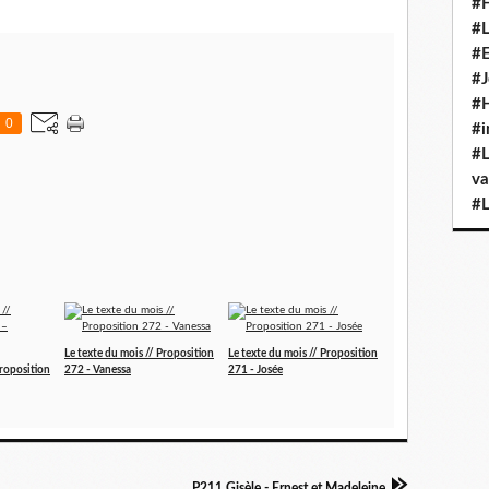
#H
#L
#E
#J
#H
0
#i
#L
va
#L
Le texte du mois // Proposition
Le texte du mois // Proposition
Proposition
272 - Vanessa
271 - Josée
P211 Gisèle - Ernest et Madeleine