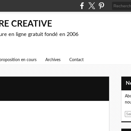
RE CREATIVE
ture en ligne gratuit fondé en 2006
proposition en cours
Archives
Contact
Abo
nou
E
m
a