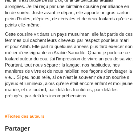
rêche, il est brodé de fils d’or, orné de délicates feuilles
allongées. Je l’ai reçu par une lointaine cousine par alliance en
fin de soirée. Juste avant le départ, elle apporte un gros carton
plein d’huiles, d’épices, de céréales et de deux foulards qu’elle a
peints elle-même.
Cette cousine vit dans un pays musulman, elle fait partie de ces
femmes qui cachent leurs cheveux par respect pour leur mari
et pour Allah. Elle partira quelques années plus tard exercer son
métier d’enseignante en Arabie Saoudite. Quand je porte ce ce
foulard autour du cou, j’ai l’impression de vivre un peu de sa vie.
Pourtant, tout nous sépare : la langue, nos habitudes, nos
manières de vivre et de nous habiller, nos façons d’envisager la
vie… Si peu nous relie, si ce n’est le souvenir de son sourire si
joyeux et lumineux, alors qu’elle était encore enfant et moi jeune
mariée, et ce foulard, par-delà les frontières, par-delà les
préjugés, par-delà les incompréhensions…
#Textes des auteurs
Partager