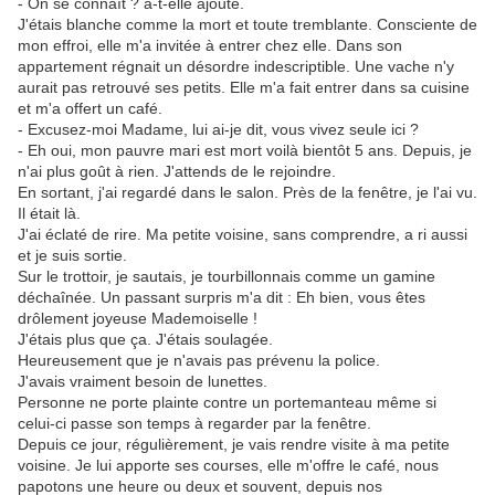
- On se connaît ? a-t-elle ajouté.
J'étais blanche comme la mort et toute tremblante. Consciente de
mon effroi, elle m'a invitée à entrer chez elle. Dans son
appartement régnait un désordre indescriptible. Une vache n'y
aurait pas retrouvé ses petits. Elle m'a fait entrer dans sa cuisine
et m'a offert un café.
- Excusez-moi Madame, lui ai-je dit, vous vivez seule ici ?
- Eh oui, mon pauvre mari est mort voilà bientôt 5 ans. Depuis, je
n'ai plus goût à rien. J'attends de le rejoindre.
En sortant, j'ai regardé dans le salon. Près de la fenêtre, je l'ai vu.
Il était là.
J'ai éclaté de rire. Ma petite voisine, sans comprendre, a ri aussi
et je suis sortie.
Sur le trottoir, je sautais, je tourbillonnais comme un gamine
déchaînée. Un passant surpris m'a dit : Eh bien, vous êtes
drôlement joyeuse Mademoiselle !
J'étais plus que ça. J'étais soulagée.
Heureusement que je n'avais pas prévenu la police.
J'avais vraiment besoin de lunettes.
Personne ne porte plainte contre un portemanteau même si
celui-ci passe son temps à regarder par la fenêtre.
Depuis ce jour, régulièrement, je vais rendre visite à ma petite
voisine. Je lui apporte ses courses, elle m'offre le café, nous
papotons une heure ou deux et souvent, depuis nos