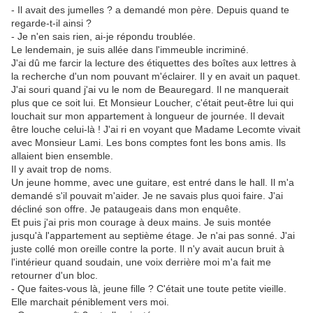
- Il avait des jumelles ? a demandé mon père. Depuis quand te
regarde-t-il ainsi ?
- Je n'en sais rien, ai-je répondu troublée.
Le lendemain, je suis allée dans l'immeuble incriminé.
J'ai dû me farcir la lecture des étiquettes des boîtes aux lettres à
la recherche d'un nom pouvant m'éclairer. Il y en avait un paquet.
J'ai souri quand j'ai vu le nom de Beauregard. Il ne manquerait
plus que ce soit lui. Et Monsieur Loucher, c'était peut-être lui qui
louchait sur mon appartement à longueur de journée. Il devait
être louche celui-là ! J'ai ri en voyant que Madame Lecomte vivait
avec Monsieur Lami. Les bons comptes font les bons amis. Ils
allaient bien ensemble.
Il y avait trop de noms.
Un jeune homme, avec une guitare, est entré dans le hall. Il m'a
demandé s'il pouvait m'aider. Je ne savais plus quoi faire. J'ai
décliné son offre. Je pataugeais dans mon enquête.
Et puis j'ai pris mon courage à deux mains. Je suis montée
jusqu'à l'appartement au septième étage. Je n'ai pas sonné. J'ai
juste collé mon oreille contre la porte. Il n'y avait aucun bruit à
l'intérieur quand soudain, une voix derrière moi m'a fait me
retourner d'un bloc.
- Que faites-vous là, jeune fille ? C'était une toute petite vieille.
Elle marchait péniblement vers moi.