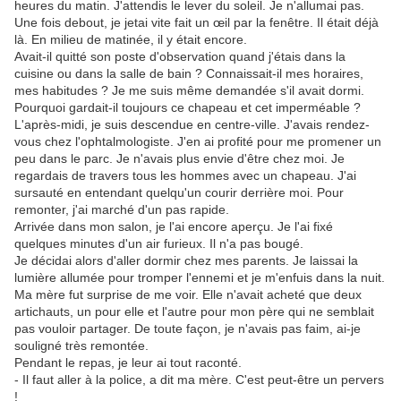
heures du matin. J'attendis le lever du soleil. Je n'allumai pas.
Une fois debout, je jetai vite fait un œil par la fenêtre. Il était déjà
là. En milieu de matinée, il y était encore.
Avait-il quitté son poste d'observation quand j'étais dans la
cuisine ou dans la salle de bain ? Connaissait-il mes horaires,
mes habitudes ? Je me suis même demandée s'il avait dormi.
Pourquoi gardait-il toujours ce chapeau et cet imperméable ?
L'après-midi, je suis descendue en centre-ville. J'avais rendez-
vous chez l'ophtalmologiste. J'en ai profité pour me promener un
peu dans le parc. Je n'avais plus envie d'être chez moi. Je
regardais de travers tous les hommes avec un chapeau. J'ai
sursauté en entendant quelqu'un courir derrière moi. Pour
remonter, j'ai marché d'un pas rapide.
Arrivée dans mon salon, je l'ai encore aperçu. Je l'ai fixé
quelques minutes d'un air furieux. Il n'a pas bougé.
Je décidai alors d'aller dormir chez mes parents. Je laissai la
lumière allumée pour tromper l'ennemi et je m'enfuis dans la nuit.
Ma mère fut surprise de me voir. Elle n'avait acheté que deux
artichauts, un pour elle et l'autre pour mon père qui ne semblait
pas vouloir partager. De toute façon, je n'avais pas faim, ai-je
souligné très remontée.
Pendant le repas, je leur ai tout raconté.
- Il faut aller à la police, a dit ma mère. C'est peut-être un pervers
!