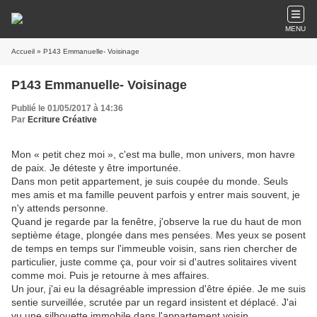
MENU
Accueil
» P143 Emmanuelle- Voisinage
P143 Emmanuelle- Voisinage
Publié le 01/05/2017 à 14:36
Par
Ecriture Créative
Mon « petit chez moi », c'est ma bulle, mon univers, mon havre
de paix. Je déteste y être importunée.
Dans mon petit appartement, je suis coupée du monde. Seuls
mes amis et ma famille peuvent parfois y entrer mais souvent, je
n'y attends personne.
Quand je regarde par la fenêtre, j'observe la rue du haut de mon
septième étage, plongée dans mes pensées. Mes yeux se posent
de temps en temps sur l'immeuble voisin, sans rien chercher de
particulier, juste comme ça, pour voir si d'autres solitaires vivent
comme moi. Puis je retourne à mes affaires.
Un jour, j'ai eu la désagréable impression d'être épiée. Je me suis
sentie surveillée, scrutée par un regard insistent et déplacé. J'ai
vu une silhouette immobile dans l'appartement voisin.