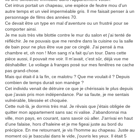
Cet intrus portait un chapeau, une espèce de feutre mou d'un
autre temps et un vieil imperméable gris. Il me faisait penser à un
personnage de films des années 70.
Ce devait être un type en mal d'aventure ou un frustré pour se
comporter ainsi.
Je me suis très vite blottie contre le mur du salon et j'ai tenté de
réfléchir. Je ne pouvais que me rendre dans la cuisine ou la salle
de bain pour ne plus être vue par ce cinglé. J'ai pensé à ma
chambre et, oh non ! Mon sang n'a fait qu'un tour. Dans cette
pièce aussi, il pouvait me voir. Il m'avait, c'est sûr, déjà vue me
déshabiller. Le voilage à franges posé sur mes fenêtres ne cache
pas grand-chose.
Mais qui était-il à la fin, ce malotru ? Que me voulait-il ? Depuis
combien de temps durait son manège ?
Cet individu venait de détruire ce que je chérissais le plus depuis
que j'avais pris mon indépendance. Par sa faute, je me sentais
vulnérable, blessée et choquée.
Cette nuit-là, je dormis très mal. Je rêvais que j'étais obligée de
quitter mon appartement sans sac ni valise. J'abandonnai ma
ville, mon pays, en courant, sans savoir où aller. J'arrivai en haut
d'une falaise, hors d'haleine et je me figeai juste au bord du
précipice. En me retournant, je vis l'homme au chapeau. Juste au
moment où je basculai dans le vide, j'ouvris les yeux. Il était 5