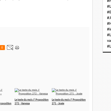
#H
#L
#E
#J
#H
#i
#L
va
#L
0
Le texte du mois // Proposition
Le texte du mois // Proposition
Proposition
272 - Vanessa
271 - Josée