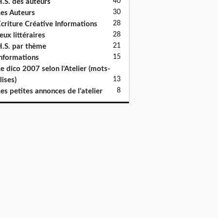
40
.S. des auteurs
30
es Auteurs
28
criture Créative Informations
28
eux littéraires
21
.S. par thème
15
nformations
e dico 2007 selon l'Atelier (mots-
13
lises)
8
es petites annonces de l'atelier