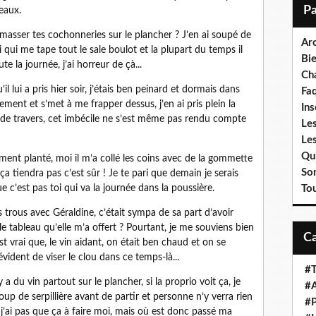
i
veaux.
l
ramasser tes cochonneries sur le plancher ? J’en ai soupé de
Ar
 qui me tape tout le sale boulot et la plupart du temps il
Bi
e la journée, j’ai horreur de çà...
Cha
’il lui a pris hier soir, j’étais ben peinard et dormais dans
Fa
lement et s’met à me frapper dessus, j’en ai pris plein la
Ins
out de travers, cet imbécile ne s’est même pas rendu compte
Les
Le
Qui
ment planté, moi il m’a collé les coins avec de la gommette
So
a tiendra pas c’est sûr ! Je te pari que demain je serais
 c’est pas toi qui va la journée dans la poussière.
To
trous avec Géraldine, c’était sympa de sa part d’avoir
e tableau qu’elle m’a offert ? Pourtant, je me souviens bien
est vrai que, le vin aidant, on était ben chaud et on se
vident de viser le clou dans ce temps-là...
#T
 a du vin partout sur le plancher, si la proprio voit ça, je
#A
coup de serpillière avant de partir et personne n’y verra rien
#P
le, j’ai pas que ça à faire moi, mais où est donc passé ma