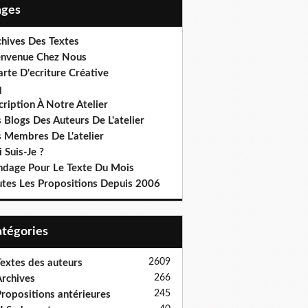
Pages
chives Des Textes
envenue Chez Nous
rte D'ecriture Créative
q
cription À Notre Atelier
 Blogs Des Auteurs De L'atelier
s Membres De L'atelier
 Suis-Je ?
ndage Pour Le Texte Du Mois
utes Les Propositions Depuis 2006
Catégories
2609
extes des auteurs
266
rchives
245
ropositions antérieures