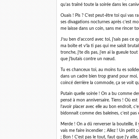
qu’as traîné toute la soirée dans les cani
Ouais ! Pis ? C’est peut-être toi qui vas 
ses divagations nocturnes après c’est moi
me laisse dans un coin, sans me rincer tout
J’su ben d’accord avec toi, j'sais pas ce qu
ma boîte et v’la ti pas qui me saisit bruta
tronche, j’te dis pas, j’en ai la gueule t
que j'butais contre un nœud.
Tu es chanceux toi, au moins tu es solide
dans un cadre bien trop grand pour moi, ç
coincé derrière la commode, ça se voit que
Putain quelle soirée ! On a bu comme des 
pensé à mon anniversaire. Tiens ! Où est l
l’avoir placer avec elle au bon endroit, c’
bidonnait comme des baleines, c’est pas é
Merde ! On a dû renverser la bouteille, il y
vais me faire incendier ; Allez ! Un petit 
; Bon ! C’est pas le tout, faut que j’y ail