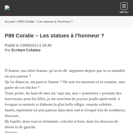
MENU
Accueil
» P89 Coralie – Les statues à l’honneur ?
P89 Coralie – Les statues à l’honneur ?
Publié le 15/08/2012 à 16:40
Par
Ecriture Créative
Ô Jeanne, ma chère Jeanne, qu’as-tu dû supporter depuis que tu es statufiée
un peu partout ?
Qu’en dirais-tu, ma pauvre Jeanne ? Où sont tes moutons et ta cuirasse, sans
parler de ton bûcher ?
Toute petite, du haut de mes six/ sept ans, aux « jeannettes » pendant des
louveteaux pour les filles, je me souviens de joyeux jeudis après-midi à
évoquer ta sainteté et élaborer la plus belle effigie ensuite exhibée…
Jaurès, représenté un peu partout dans mon sud et évoqué lors de nombreux
discours,
De Gaulle, dont tous se réclament, cela fait si bien, dans les discours de
droite et de gauche,
Voltaire,