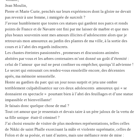
Jean Moulin,
Pierre et Marie Curie, penchés sur leurs expériences dont la gloire ne devait
pas revenir à une femme, i mmigrée de surcroît ?
J’avoue humblement que toutes ces statues qui gardent nos parcs et ronds
points de France et de Navarre ont fini par me laisser de marbre et que mes
plus beaux souvenirs sont mes amours illicites d’adolescente alors que je
retrouvais mon amoureux au jardin des plantes de ma ville, à la sortie des
cours et à l’abri des regards indiscrets.
Les chastes étreintes passionnées , promesses et discussions animées
abritées par vous et les arbres centenaires m’ont donné un goût d’éternité :
celui de l’amour que nul ne peut confiner ou empêcher, quoiqu’il advienne !
Le secret qui entourait ces rendez-vous ensoleille encore, des décennies
après, ma mémoire sensorielle.
Honte au gardien du parc qui un jour nous surprit et jeta une ombre
terriblement culpabilisatrice sur ces deux adolescents amoureux qui « se
donnaient en spectacle » pourtant bien à l’abri des feuillages et d’une statue
impassible et bienveillante!
Je faisais donc quelque chose de mal ?
Tout cet amour que je ressentais et devais taire à un père jaloux de la vertu de
sa fille unique était-il criminel ?
J’ai choisi ensuite de visiter de plus modernes représentations, telles celles
de Nikki de saint Phalle exorcisant la mâle et violente suprématie, celles de
Folon et de sa poésie, et tant d’autres, mais une méfiance reste de mise :