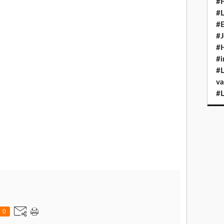
#H
is un morceau de vert qui fait penser déjà que tout, bientôt, va
#L
#E
i transperce les nuages et qui se tait aussitôt son rire lancé dans
#J
il.
#H
#i
otonnent au fond des poches, et les pieds endormis traînent le corps
#L
nt devant la cheminée qui crépite déjà. Assis, là, il attend que le
va
ère et son café brûlant. Une longue soirée s'éveille alors, entre les
#L
 les cœurs serrés ne faisant plus qu'un rebattent à nouveau au
0