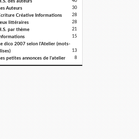
40
.S. des auteurs
30
es Auteurs
28
criture Créative Informations
28
eux littéraires
21
.S. par thème
15
nformations
e dico 2007 selon l'Atelier (mots-
13
lises)
8
es petites annonces de l'atelier