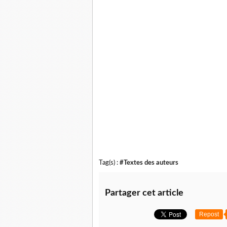
matures qui poussent sur leur chapeau de guingo
repartir.
Mais ce n'est qu'un mirage, un éclat de soleil qu
l'œil comme une bonne blague de premier d'avr
Les mains agiles frissonnent soudain, se re-pel
hors du bois et le ramènent comme un convalesce
jour descende et que descende avec lui l'amie ch
mots doux de l'un, le silence apaisé de l'autre,
tambour de l'été éteint.
Tag(s) :
#Textes des auteurs
Partager cet article
Repost