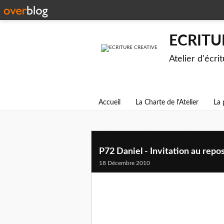
ECRITU
Atelier d'écri
Accueil
La Charte de l'Atelier
La 
P72 Daniel - Invitation au repo
18 Décembre 2010
« J'appelle les amours qui roués et suivis par 
René Char, Invitation in Poèmes des deux anné