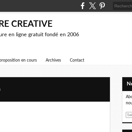
RE CREATIVE
ture en ligne gratuit fondé en 2006
proposition en cours
Archives
Contact
s
Abo
nou
la faux de l'été, au soir embaument l'air de leur blanche inaction. »
es.
E
m
a