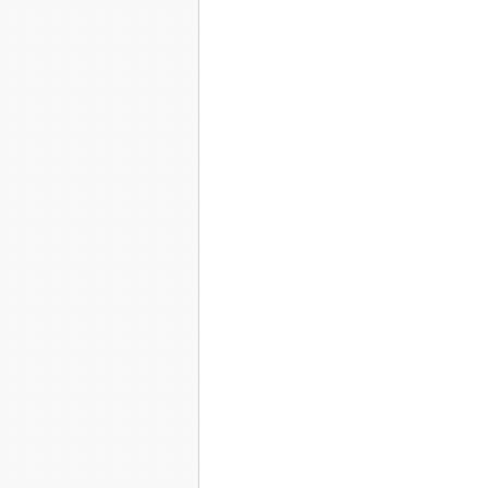
Un silence immense s'est installé sur le chemin
les feuilles des arbres comme en été lorsque l
la terre ploie sous les feuilles qui tombent dessu
ce nouveau désert. Désert d'odeur chaude, désert
enchanteur qui se couche sur la terre comme un
L'on ne peut pas se coucher ici, même si les f
Le jaune-orange d'une feuille virevoltant dans 
l'été. L'automne est là, c'est une évidence, l'aut
Le grenier se remplit du blé vanné et des noiset
bourrés d'antimites. Une odeur de pourri monte
une nouvelle odeur qui entre à l'intérieur. Celle
embaumant le crépuscule-air, celle de la bogue 
la mer. Les pigeons et les moineaux s'accrochan
lente d'un village à l'autre.
Les gestes agiles naguères, repoussant d'une ma
long du corps, s'enfoncent dans les poches profon
sortent comme deux oiseaux fureteurs. Tâtent la 
de-ci de-là un champignon, une framboise tardi
des sous-bois où flaire bon la vie en recompos