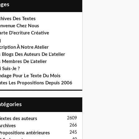
Pages
chives Des Textes
envenue Chez Nous
rte D'ecriture Créative
q
cription À Notre Atelier
 Blogs Des Auteurs De L'atelier
s Membres De L'atelier
 Suis-Je ?
ndage Pour Le Texte Du Mois
utes Les Propositions Depuis 2006
Catégories
2609
extes des auteurs
266
rchives
245
ropositions antérieures