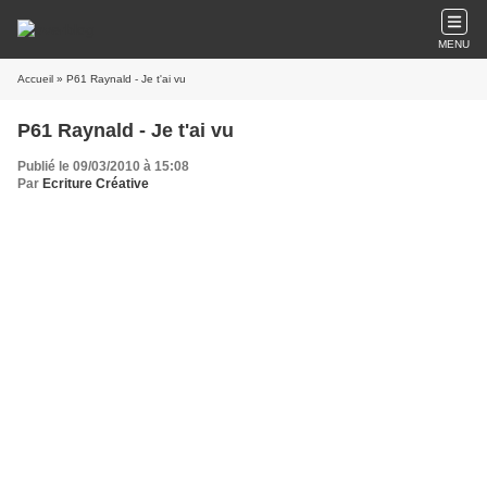
MENU
Accueil
» P61 Raynald - Je t'ai vu
P61 Raynald - Je t'ai vu
Publié le 09/03/2010 à 15:08
Par
Ecriture Créative
Je t'ai vu
Sous le soleil d'un matin
Courir nu
Dans l'espoir de trouver
Une perle sacrée
Sur la grève de sable fin.
Un coquillage à la main
Je t'ai vu
Marcher droit devant
Le regard au levant
Vers tes rêves récurrents.