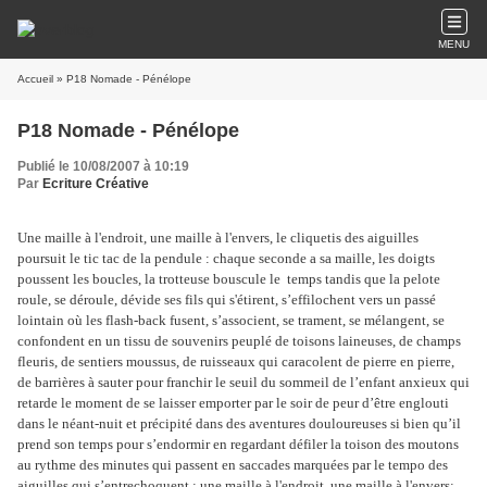
MENU
Accueil
» P18 Nomade - Pénélope
P18 Nomade - Pénélope
Publié le 10/08/2007 à 10:19
Par
Ecriture Créative
Une maille à l'endroit, une maille à l'envers, le cliquetis des aiguilles
poursuit le tic tac de la pendule : chaque seconde a sa maille, les doigts
poussent les boucles, la trotteuse bouscule le temps tandis que la pelote
roule, se déroule, dévide ses fils qui s'étirent, s’effilochent vers un passé
lointain où les flash-back fusent, s’associent, se trament, se mélangent, se
confondent en un tissu de souvenirs peuplé de toisons laineuses, de champs
fleuris, de sentiers moussus, de ruisseaux qui caracolent de pierre en pierre,
de barrières à sauter pour franchir le seuil du sommeil de l’enfant anxieux qui
retarde le moment de se laisser emporter par le soir de peur d’être englouti
dans le néant-nuit et précipité dans des aventures douloureuses si bien qu’il
prend son temps pour s’endormir en regardant défiler la toison des moutons
au rythme des minutes qui passent en saccades marquées par le tempo des
aiguilles qui s’entrechoquent : une maille à l'endroit, une maille à l'envers;