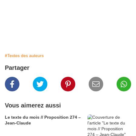
d'un arrêt cardiaque ou d'autre chose. Plus personne ne me répond...
Et de trois....
En tout cas, j'espère que la FIN DU MONDE aura bien lieu ce soir, car sinon,
demain, au bureau, si le "vieux" a survécu, m'est avis que ça va chauffer pour
moi......
#Textes des auteurs
Partager
Vous aimerez aussi
Le texte du mois // Proposition 274 –
Jean-Claude