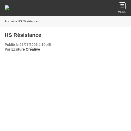
MENU
Accueil
» HS Résistance
HS Résistance
Publié le 01/07/2006 à 10:45
Par
Ecriture Créative
Révolte
Si ce que j'ai à dire n'intéresse plus personne
je parlerai alors à Dieu qui, là-haut, est à l'écoute
les maux que j'ai en moi sont les maux de tous les hommes
et si certains le savent déjà, je sais aussi que d'autres doutent
Je veux parler de ces printemps où les oiseaux ne chantent plus
et de ces champs orphelins des fleurs qui oublient de naître
de tous ces arbres sans habits qui ont déjà tout vécu
et qui se tournent vers le ciel pour voir un miracle apparaître
Je veux parler de ces enfants qui n'ont pas appris à sourire
et qui n'ont d'autre à manger que la lecture de leur bible
ces enfants qui, l'arme aux poings, pensent construire un avenir
pour d'autres enfants qui, après eux, serviront également de cible