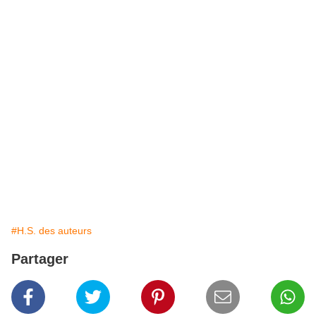
Si tu pouvais seulement me laisser me reposer, ne plus penser à rien, je serais
plus disposée à te rouvrir la porte.
Mais tu n’as pas de répit à mon égard. Tu veux lécher de tes flammes
farouches cette peau qui enveloppe celle que je ne suis déjà plus.
Tu veux me faire périr sur le bûcher de ta haine, moi la sorcière aux dons
incompris, aux pouvoirs interdits : ceux d’aider et d’être sincère, ceux de
rêver et d’en être fière.
Mon cœur, ce que tu ne sais pas, c’est que ce monde-là est indestructible, et
que même si parfois tu parviens à l’ébranler, il se stabilise toujours.
Peut-être a-t-il besoin de temps
en temps de quelques roulis pour se réveiller
et se sentir bien vivant !
Ta houle vengeresse ne fait que rallumer son désir de persévérer, son envie de
briller.
Je sais alors, mon cœur, que sans le savoir, tu es mon ami, indomptable,
irremplaçable.
#H.S. des auteurs
Partager