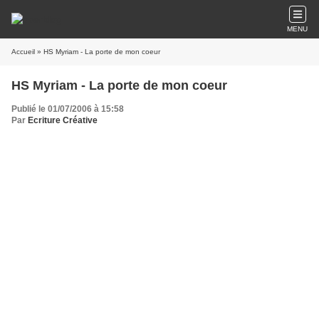
MENU
Accueil
» HS Myriam - La porte de mon coeur
HS Myriam - La porte de mon coeur
Publié le 01/07/2006 à 15:58
Par
Ecriture Créative
Mon cœur, j’ai fermé la porte pour que tu ne viennes plus me harceler. J’y ai
mis les moyens : blindage, cadenas, verrous.
Mais ce n’est pas suffisant, des tambourinades d’hémoglobine frappent, des
râles cardiaques transpercent l’armure.
Je ne pouvais plus faire face à ce trop plein d’énergie, à tous ces sentiments
diffus qui voulaient s’emparer de moi, m’aliéner, m’ensevelir, me recouvrir de
glaires sanguinolentes.
Mon cœur, je te tues à te taire, je te lessive d’eau pure, transparente à t’en
rendre rosée.
Ce que je voulais être apaisement s’est mué en tempêtes, en rafales
sanguinaires, en vacarmes ventriculaires. Cette mélopée qui enserre ma tête
dans un étau, chaque temps resserrant son emprise un peu plus : pam pam
pam pam pam pam…