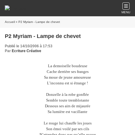
MENU
Accueil
» P2 Myriam - Lampe de chevet
P2 Myriam - Lampe de chevet
Publié le 14/10/2006 à 17:53
Par
Ecriture Créative
La demoiselle boudeuse
Cache derrière ses franges
Sa moue de jeune amoureuse
L’inconnu est si étrange !
Donzelle à la robe gonflée
Semble toute tremblotante
Dessous ses airs de mijaurée
Sa lumière est vacillante
Le rouge lui chauffe les joues
Son émoi voilé par ses cils
N’attendez donc pas qu’elle avoue