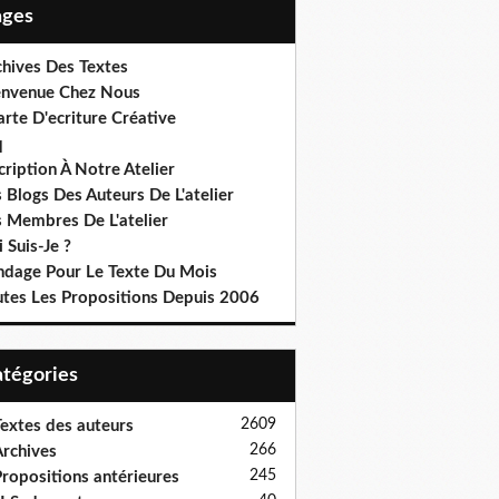
Pages
chives Des Textes
envenue Chez Nous
rte D'ecriture Créative
q
cription À Notre Atelier
 Blogs Des Auteurs De L'atelier
s Membres De L'atelier
 Suis-Je ?
ndage Pour Le Texte Du Mois
utes Les Propositions Depuis 2006
Catégories
2609
extes des auteurs
266
rchives
245
ropositions antérieures