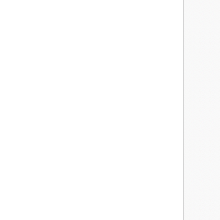
avaient pu lui faire oublier. Ils avaient dû se séparer au début de
u comportement alimentaire extrêmement invalidant et très
s choses, il ne gardait jamais très longtemps. Lorsqu'il était en
nt la place à des phases d'anorexie sévères, tant il était terrorisé à
nant plus il avait pris la décision de se faire hospitaliser, avec
e terrible maladie. Ils s'étaient retrouvés un soir d'halloween, au
éguisée en loup, et lui, en petit chaperon rouge. Ils avaient devisé
 des nouvelles de sa santé, lui, s'excusant encore d'avoir essayé de
 plus tard ils étaient tombés dans les bras l'un de l'autre, se jurant
e l'immeuble, ajusta sa coiffure en passant devant le miroir et se
ttendre l'ascenseur.
sonna et entendit crier :
s posa son casque et son sac.
 loup et poussa la porte de la chambre.
les mains croisées derrière la tête, les babines retroussées en un