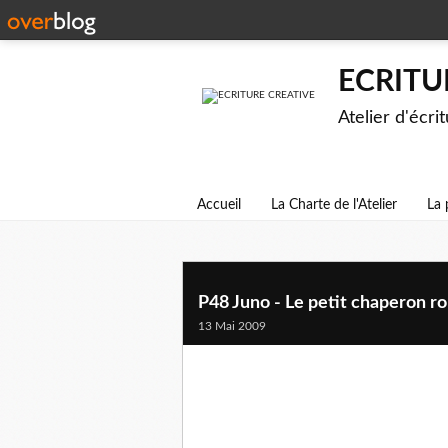
ECRITU
Atelier d'écri
Accueil
La Charte de l'Atelier
La 
P48 Juno - Le petit chaperon r
13 Mai 2009
Il était une fois une jolie jeune fille brune au
généraliste. Elle avait grandi dans un petit vill
grand-mère, une charmante vieille dame très gou
maison située un peu plus haut dans la rue. Conn