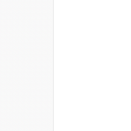
Il faut bien reconnaître que le prince n'avait p
mais depuis le départ de Blanche-Neige il s'ét
le jour où il avait enlevé Blanche-Neige sur son
Tout d'abord, des placements boursiers aussi h
royaume, Blanche-Neige et lui furent contraints
combla d'aise ces derniers puisqu'il leur rendai
même coup les sept nains travailleurs et attenti
volupté les joies de la grasse matinée et du fa
compagnie du Prince Charmant, tout en sirotant 
chanter dans les cabarets des environs. Elle ré
Cendrillon » du groupe Téléphone.
Un soir, rentrant plus tôt que prévu elle trouva
fut la goutte d'eau. Elle prit ses cliques et ses
méditation, laissant derrière elle un prince pe
La maison sans elle devint vite un taudis et c'
tomba violemment à la renverse.
Scarlet diagnostiqua une sciatique et prescrit 
autres, elle leur suggéra d'apprendre à se servir
Sa dernière visite terminée, elle allait maintena