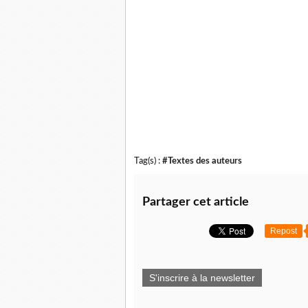
- Waouh, mon loup, mais c'est énorme !
- C'est pour mieux te combler, ma douce ! Viens
de suite. Mate un peu l'engin : home cinéma é
Elle laissa tomber sa robe à ses pieds, offrant 
valeur sa peau mate.
- Ouuuuuh, tu es belle à croquer mon cœur !
Scarlet prit son élan pour se jeter à califourch
- C'est pour mieux te séduire, mon loup adoré !
Tag(s) :
#Textes des auteurs
Partager cet article
Repost
S'inscrire à la newsletter