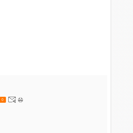
 donc me rejoindre sous la couette, ma beauté, on va tester ça tout
cran plasma 126 cm, son dolby surround.
au regard enchanté de Wolf une guêpière écarlate qui mettait en
on sur Wolf en lui répondant :
 »
0