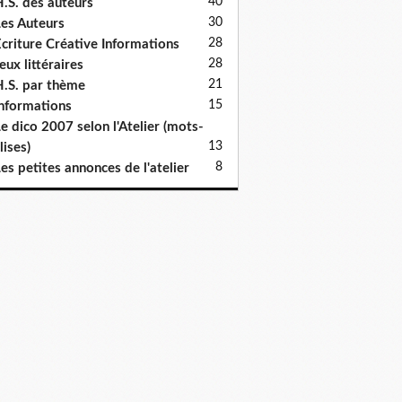
40
.S. des auteurs
30
es Auteurs
28
criture Créative Informations
28
eux littéraires
21
.S. par thème
15
nformations
e dico 2007 selon l'Atelier (mots-
13
lises)
8
es petites annonces de l'atelier