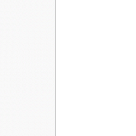
années de fac avec leur cortège de soupirants n'
ses études car il avait développé un trouble d
dommageable pour ses amis, que, par la force de
présence de Scarlet, ces accès de boulimie cédaie
l'idée d'avaler tout cru l'amour de sa vie. N'y te
l'accord de Scarlet, afin de venir à bout de cett
cours d'une fête à laquelle elle s'était rendue d
tout d'abord très poliment : elle, lui demandant
dévorer sa grand-mère. Et deux ou trois banalités
de ne plus jamais se quitter.
Elle gara son scooter, s'engouffra dans le hall d
précipita dans l'escalier, trop impatiente pour a
Arrivée devant la porte, un peu essoufflée elle 
- C'est ouvert !
Elle entra et referma la porte derrière elle, pui
- Où es-tu .....?
- Dans la chambre.
Frémissant d'impatience elle approcha à pas de
Wolfie l'attendait, étendu sur le lit King Size, 
sourire canaille.