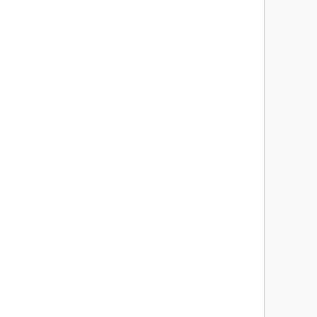
lus de charmant que le nom. Certes, il était encore assez beau gosse,
ait méchamment laissé aller. Les choses avaient bien changé depuis
 blanc destrier.
asardeux que malheureux l'ayant ruiné et dépossédé de son
 de retourner vivre chez les sept nains. Ce revers de fortune
t leur fée du logis bien-aimée. Puis, la mine ferma, transformant du
onnés en pré-retraités oisifs et encombrants. Ils découvrirent avec
rniente vautrés sur les canapés à regarder DVD et matches de foot en
des bières. Pour faire bouillir la marmite, Blanche-Neige se mit à
visa son répertoire et troqua « Un jour mon prince viendra » contre «
 son prince au lit avec la Feignasse Qui Fait Rien Qu'à Dormir. Ce
 claques et se retira dans un ashram pour y pratiquer yoga et
naud et des nains désemparés.
est comme ça que Grincheux roula sur une canette de bière vide et
à Grincheux une série de piqûres anti-inflammatoires. Quant aux
 de l'aspirateur et de retrouver le chemin de la salle de bains.
nt rejoindre son chéri. C'était en fait son amour de jeunesse, que les