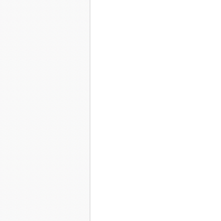
A force de gourmandise, sa grand-mère était dev
s'installer dans cette maison de retraite médicali
besoin. Cette situation n'avait en rien entamé sa
Elles discutaient pendant que Scarlet auscultai
- Tu m'as apporté les macarons que je t'ai dem
- Mais non, mamie, tu sais bien que c'est interdi
- Justement, c'est encore meilleur depuis que c'e
de ta vieille grand-mère ?
Scarlet éclata de rire :
- Allez, ça suffit, tu devrais avoir honte, vieil
t'apporterai un petit gâteau, promis.
- Elle l'embrassa et quitta la résidence.
Son dernier patient habitait un joli petit pavil
autrefois entretenu avec soin.
C'est le Prince Charmant qui lui ouvrit la porte 
- Salut, Scarlet, ça va ?
Elle l'embrassa sur la joue en entrant :
- Dis, tu piques ! Tu pourrais te raser de temps 
- Ouais, ouais, c'est prévu...