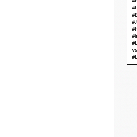
#H
#L
enue obèse et diabétique et Scarlet avait réussi à la convaincre de
#E
sée qui lui offrait tous les soins et l'attention dont elle avait
#J
 joie de vivre qui rejaillissait sur les autres pensionnaires.
#H
t sa grand-mère.
#i
andés, ma chouquette ?
#L
t !
va
st interdit... Elle fit semblant de geindre : Oh, tu n'as donc pas pitié
#L
le coquine ! Bon, j'ai encore un malade à voir. Dimanche je
lon planté au milieu d'un jardin dont on devinait qu'il avait été
:
en temps.