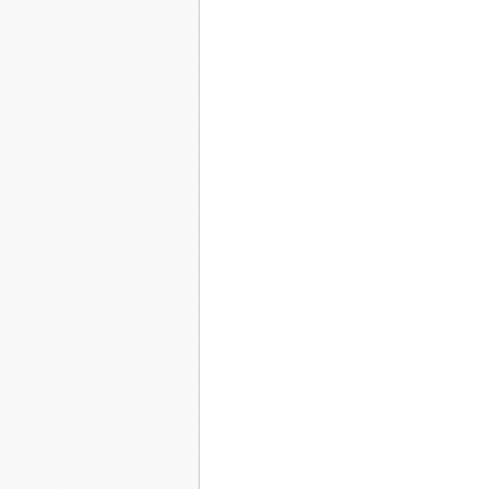
ainsi que se prénommait la jeune fille, ne manqu
qu'elle confiait à Scarlet lorsque celle-ci annon
Scarlet avait suivi avec succès des études de m
Comme tous les jours, son dernier patient ayant q
passant devant le comptoir de l'accueil elle lan
- Cendrillon, j'y vais. Comme d'habitude, en ca
- OK, Scarlet. Bonne journée, à demain.
Elle avait embauché Cendrillon pour la sortir 
entrepreneur de la région avec qui elle avait 
n'avait pu lui donner l'héritier dont il rêvait tan
assistante qu'il épousa après avoir divorcé et jet
immédiatement accueillie chez elle. Après l'avoi
enfoncée, elle lui avait tout naturellement offe
beaucoup de talent.
Elle enfourcha son scooter rouge framboise assor
pris la tension et écouté le cœur et les confide
de sa résidente préférée :
- Bonjour Mère-Grand, comment vas-tu aujourd
Un sourire éclaira le visage de la vieille dame :
- Bien ma petite chérie, et encore mieux quand t