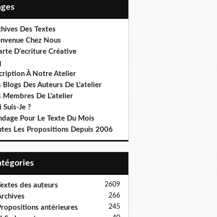
Pages
chives Des Textes
envenue Chez Nous
rte D'ecriture Créative
q
cription À Notre Atelier
 Blogs Des Auteurs De L'atelier
s Membres De L'atelier
 Suis-Je ?
ndage Pour Le Texte Du Mois
utes Les Propositions Depuis 2006
Catégories
2609
extes des auteurs
266
rchives
245
ropositions antérieures