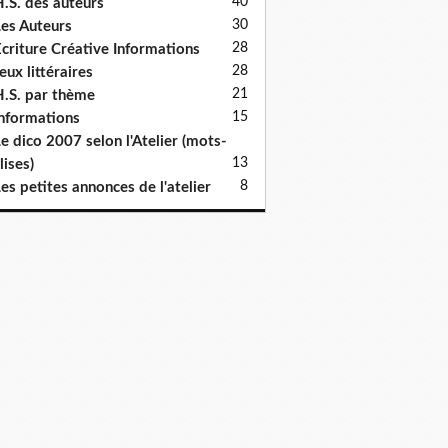
40
.S. des auteurs
30
es Auteurs
28
criture Créative Informations
28
eux littéraires
21
.S. par thème
15
nformations
e dico 2007 selon l'Atelier (mots-
13
lises)
8
es petites annonces de l'atelier