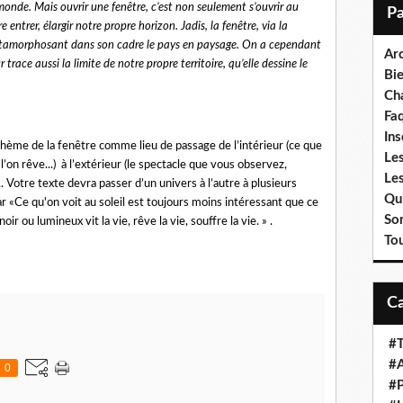
i
monde. Mais ouvrir une fenêtre, c’est non seulement s’ouvrir au
l
e entrer, élargir notre propre horizon. Jadis, la fenêtre, via la
 métamorphosant dans son cadre le pays en paysage. On a cependant
Ar
 trace aussi la limite de notre propre territoire, qu’elle dessine le
Bi
Cha
Fa
Ins
thème de la fenêtre comme lieu de passage de l’intérieur (ce que
Les
 l’on rêve...) à l’extérieur (le spectacle que vous observez,
Le
.. Votre texte devra passer d’un univers à l’autre à plusieurs
Qui
 «Ce qu'on voit au soleil est toujours moins intéressant que ce
So
ir ou lumineux vit la vie, rêve la vie, souffre la vie. » .
To
#T
#A
0
#P