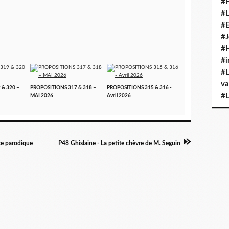
#H
#L
#E
#J
#H
#i
#L
va
 & 320 –
PROPOSITIONS 317 & 318 –
PROPOSITIONS 315 & 316 -
#L
MAI 2026
Avril 2026
te parodique
P48 Ghislaine - La petite chèvre de M. Seguin