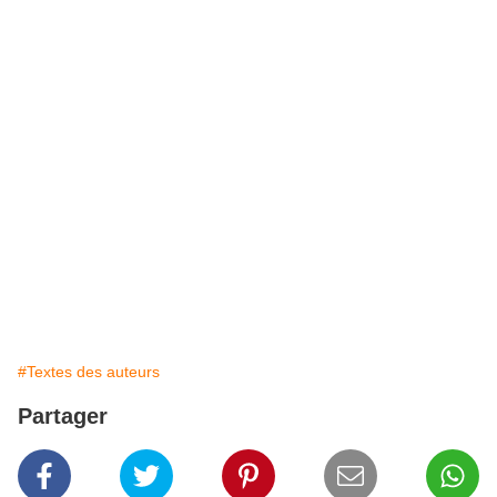
poussiéreux, c’est l’homme politique qu’elle rencontre, l’homme public.
Cinq jours durant, elle fait la moisson des données qui lui permettront
d’écrire enfin la biographie du héros.
Alors qu’elle s’apprête à refermer le dernier carton, un petit carnet rouge
s’échappe d’un dossier. Josiane sourit. C’est peut être ce qu’elle n’espérait
plus. Quelques notes où elle ferait connaissance avec l’homme privé. Pas le
héros. Non, son « bisnono », son arrière-grand- père.
Le carnet est rongé de vieillesse, la reliure s’effrite. Rien n’indique à Josiane
qu’elle va rencontrer celle dont personne ne lui a jamais parlé : la Donna
dell’Ombra.
Giornale di Luigia Scavia – Mese di Dicembre 1922
« Quando le camicie nere delle brigate di Torino addebitarono in giù nella
piena notte... »
(Quand les chemises noires des brigades de Turin ont déboulé en pleine
nuit…).
#Textes des auteurs
Partager