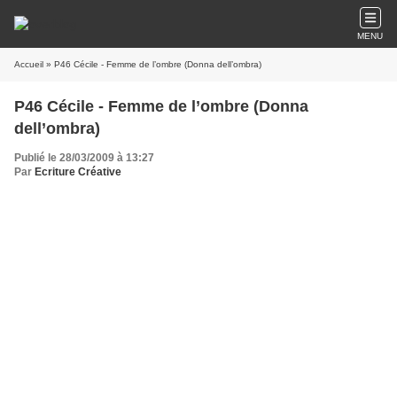
MENU
Accueil
» P46 Cécile - Femme de l’ombre (Donna dell’ombra)
P46 Cécile - Femme de l’ombre (Donna
dell’ombra)
Publié le 28/03/2009 à 13:27
Par
Ecriture Créative
Quand les chemises noires des brigades de Turin ont déboulé en pleine nuit,
ils étaient encore en
haut de la ruelle que je savais déjà qu’ils nous
cherchaient. Pas nous, Lui : Giovanni B., l’opposant au régime fasciste du
Duce, l’empêcheur de couler au fond du bouillon sulfureux de la dictature
annoncée, le second nom sur la liste des condamnés à mort en ce mois de
décembre 1922, à Torino, capitale industrielle du Piémont. J’ai gardé la tête
froide. J’avais répété cent fois déjà les gestes qu’il conviendrait de faire. J’ai
saisi le balluchon caché sous le lit. De quoi tenir un bon moment : quelques
vêtements, nos économies, les documents compromettants pour nos
camarades mais qu’il ne fallait pas détruire, ses papiers à lui, et les actes de
naissance de nos enfants.