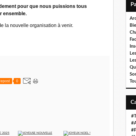
i
idement
pour que nous puissions tous
l
r ensemble.
Ar
de la nouvelle organisation à venir.
Bi
Cha
Fa
Ins
Les
Le
Qui
So
epost
0
To
#T
#A
#P