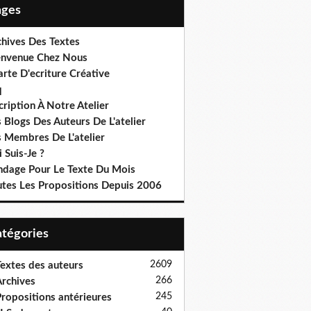
Pages
chives Des Textes
envenue Chez Nous
rte D'ecriture Créative
q
cription À Notre Atelier
 Blogs Des Auteurs De L'atelier
s Membres De L'atelier
 Suis-Je ?
ndage Pour Le Texte Du Mois
utes Les Propositions Depuis 2006
Catégories
2609
extes des auteurs
266
rchives
245
ropositions antérieures