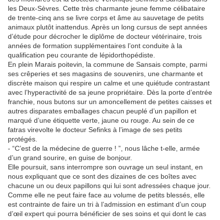
les Deux-Sèvres. Cette très charmante jeune femme célibataire
de trente-cinq ans se livre corps et âme au sauvetage de petits
animaux plutôt inattendus. Après un long cursus de sept années
d’étude pour décrocher le diplôme de docteur vétérinaire, trois
années de formation supplémentaires l’ont conduite à la
qualification peu courante de lépidorthopédiste.
En plein Marais poitevin, la commune de Sansais compte, parmi
ses crêperies et ses magasins de souvenirs, une charmante et
discrète maison qui respire un calme et une quiétude contrastant
avec l’hyperactivité de sa jeune propriétaire. Dès la porte d’entrée
franchie, nous butons sur un amoncellement de petites caisses et
autres disparates emballages chacun peuplé d’un papillon et
marqué d’une étiquette verte, jaune ou rouge. Au sein de ce
fatras virevolte le docteur Sefinks à l’image de ses petits
protégés.
- “C’est de la médecine de guerre ! ”, nous lâche t-elle, armée
d’un grand sourire, en guise de bonjour.
Elle poursuit, sans interrompre son ouvrage un seul instant, en
nous expliquant que ce sont des dizaines de ces boîtes avec
chacune un ou deux papillons qui lui sont adressées chaque jour.
Comme elle ne peut faire face au volume de petits blessés, elle
est contrainte de faire un tri à l’admission en estimant d’un coup
d’œil expert qui pourra bénéficier de ses soins et qui dont le cas