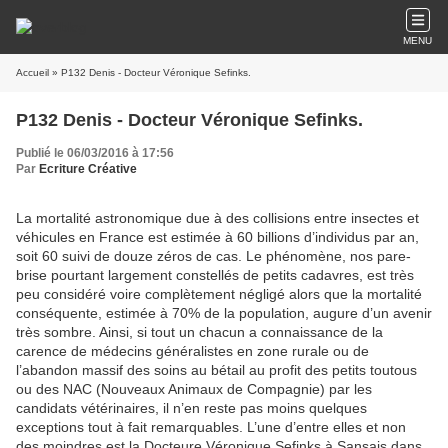
MENU
Accueil
» P132 Denis - Docteur Véronique Sefinks.
P132 Denis - Docteur Véronique Sefinks.
Publié le 06/03/2016 à 17:56
Par
Ecriture Créative
La mortalité astronomique due à des collisions entre insectes et
véhicules en France est estimée à 60 billions d’individus par an,
soit 60 suivi de douze zéros de cas. Le phénomène, nos pare-
brise pourtant largement constellés de petits cadavres, est très
peu considéré voire complètement négligé alors que la mortalité
conséquente, estimée à 70% de la population, augure d’un avenir
très sombre. Ainsi, si tout un chacun a connaissance de la
carence de médecins généralistes en zone rurale ou de
l’abandon massif des soins au bétail au profit des petits toutous
ou des NAC (Nouveaux Animaux de Compagnie) par les
candidats vétérinaires, il n’en reste pas moins quelques
exceptions tout à fait remarquables. L’une d’entre elles et non
des moindres est la Docteure Véronique Sefinks à Sansais dans