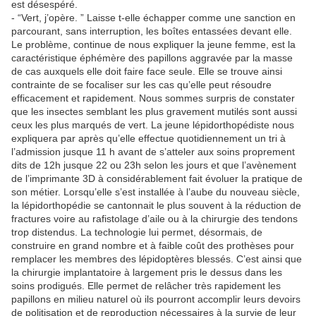
est désespéré.
- “Vert, j’opère. ” Laisse t-elle échapper comme une sanction en
parcourant, sans interruption, les boîtes entassées devant elle.
Le problème, continue de nous expliquer la jeune femme, est la
caractéristique éphémère des papillons aggravée par la masse
de cas auxquels elle doit faire face seule. Elle se trouve ainsi
contrainte de se focaliser sur les cas qu’elle peut résoudre
efficacement et rapidement. Nous sommes surpris de constater
que les insectes semblant les plus gravement mutilés sont aussi
ceux les plus marqués de vert. La jeune lépidorthopédiste nous
expliquera par après qu’elle effectue quotidiennement un tri à
l’admission jusque 11 h avant de s’atteler aux soins proprement
dits de 12h jusque 22 ou 23h selon les jours et que l’avènement
de l’imprimante 3D à considérablement fait évoluer la pratique de
son métier. Lorsqu’elle s’est installée à l’aube du nouveau siècle,
la lépidorthopédie se cantonnait le plus souvent à la réduction de
fractures voire au rafistolage d’aile ou à la chirurgie des tendons
trop distendus. La technologie lui permet, désormais, de
construire en grand nombre et à faible coût des prothèses pour
remplacer les membres des lépidoptères blessés. C’est ainsi que
la chirurgie implantatoire à largement pris le dessus dans les
soins prodigués. Elle permet de relâcher très rapidement les
papillons en milieu naturel où ils pourront accomplir leurs devoirs
de politisation et de reproduction nécessaires à la survie de leur