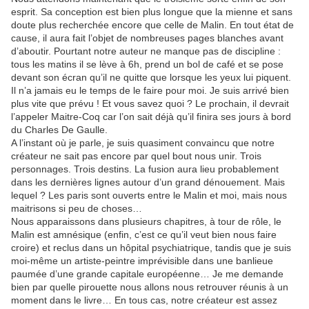
esprit. Sa conception est bien plus longue que la mienne et sans
doute plus recherchée encore que celle de Malin. En tout état de
cause, il aura fait l’objet de nombreuses pages blanches avant
d’aboutir. Pourtant notre auteur ne manque pas de discipline :
tous les matins il se lève à 6h, prend un bol de café et se pose
devant son écran qu’il ne quitte que lorsque les yeux lui piquent.
Il n’a jamais eu le temps de le faire pour moi. Je suis arrivé bien
plus vite que prévu ! Et vous savez quoi ? Le prochain, il devrait
l’appeler Maitre-Coq car l’on sait déjà qu’il finira ses jours à bord
du Charles De Gaulle.
A l’instant où je parle, je suis quasiment convaincu que notre
créateur ne sait pas encore par quel bout nous unir. Trois
personnages. Trois destins. La fusion aura lieu probablement
dans les dernières lignes autour d’un grand dénouement. Mais
lequel ? Les paris sont ouverts entre le Malin et moi, mais nous
maitrisons si peu de choses…
Nous apparaissons dans plusieurs chapitres, à tour de rôle, le
Malin est amnésique (enfin, c’est ce qu’il veut bien nous faire
croire) et reclus dans un hôpital psychiatrique, tandis que je suis
moi-même un artiste-peintre imprévisible dans une banlieue
paumée d’une grande capitale européenne… Je me demande
bien par quelle pirouette nous allons nous retrouver réunis à un
moment dans le livre… En tous cas, notre créateur est assez