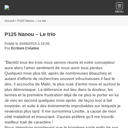
MENU
Accueil
» P125 Nanou – Le trio
P125 Nanou – Le trio
Publié le 20/06/2015 à 16:50
Par
Ecriture Créative
"Bientôt tous les trois nous serons réunis et notre concepteur
aura alors l’amer sentiment de nous avoir tous perdus.
Quelques mois plus tôt, après de nombreuses ébauches et
autant d’efforts de recherches souvent infructueuses il faut le
dire, il accoucha de Malin, le plus rusé d’entre nous et surtout le
plus démoniaque. La délivrance eut lieu dans la douleur, les
larmes et la première frustration déjà de ne plus le porter en lui.
Je vins en second quelques mois après, de façon tout à fait
inopinée, et suite à des évènements improbables sur lesquels je
reviendrai plus tard. Il me surnomma Linotte, à cause de mon
côté maladroit et insouciant. J’aurais préféré qu’il me trouvât
meilleur trait de caractère !
Nous attendons maintenant que le troisième sorte enfin de son